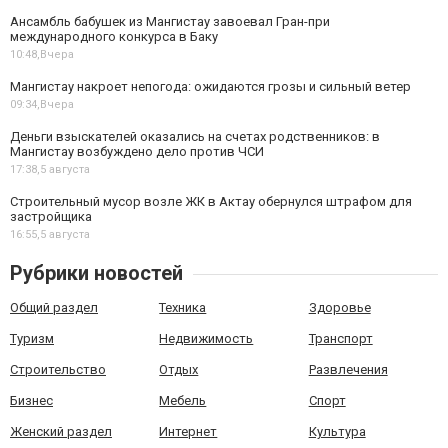
Ансамбль бабушек из Мангистау завоевал Гран-при
международного конкурса в Баку
10:48,
Вчера
Мангистау накроет непогода: ожидаются грозы и сильный ветер
09:34,
Вчера
Деньги взыскателей оказались на счетах родственников: в
Мангистау возбуждено дело против ЧСИ
17:38,
5 августа
Строительный мусор возле ЖК в Актау обернулся штрафом для
застройщика
16:55,
5 августа
Рубрики новостей
Общий раздел
Техника
Здоровье
Туризм
Недвижимость
Транспорт
Строительство
Отдых
Развлечения
Бизнес
Мебель
Спорт
Женский раздел
Интернет
Культура