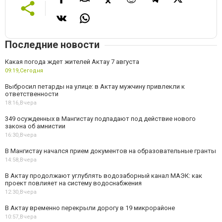
Последние новости
Какая погода ждет жителей Актау 7 августа
09:19,
Сегодня
Выбросил петарды на улице: в Актау мужчину привлекли к
ответственности
18:16,
Вчера
349 осужденных в Мангистау подпадают под действие нового
закона об амнистии
16:30,
Вчера
В Мангистау начался прием документов на образовательные гранты
14:58,
Вчера
В Актау продолжают углублять водозаборный канал МАЭК: как
проект повлияет на систему водоснабжения
12:30,
Вчера
В Актау временно перекрыли дорогу в 19 микрорайоне
10:57,
Вчера