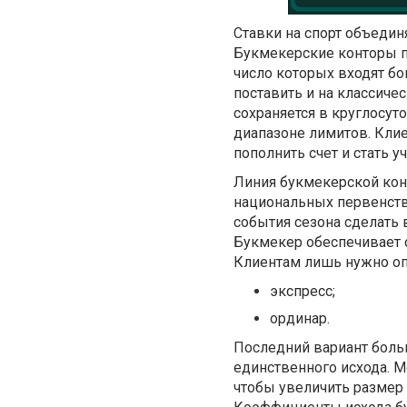
Ставки на спорт объеди
Букмекерские конторы п
число которых входят бо
поставить и на классиче
сохраняется в круглосут
диапазоне лимитов. Клие
пополнить счет и стать 
Линия букмекерской конт
национальных первенств
события сезона сделать
Букмекер обеспечивает о
Клиентам лишь нужно опр
экспресс;
ординар.
Последний вариант больш
единственного исхода. М
чтобы увеличить размер