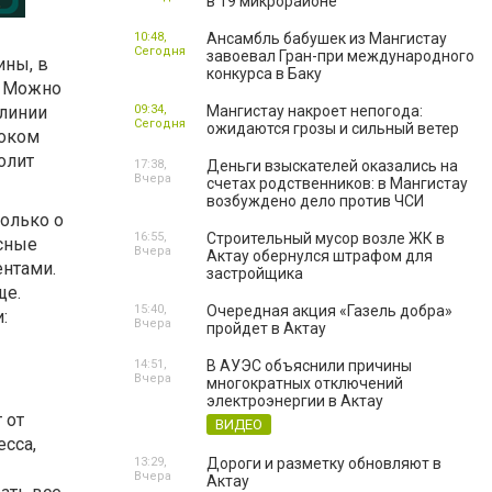
в 19 микрорайоне
10:48,
Ансамбль бабушек из Мангистау
Сегодня
завоевал Гран-при международного
ины, в
конкурса в Баку
. Можно
 линии
09:34,
Мангистау накроет непогода:
Сегодня
ожидаются грозы и сильный ветер
роком
олит
17:38,
Деньги взыскателей оказались на
Вчера
счетах родственников: в Мангистау
возбуждено дело против ЧСИ
олько о
16:55,
Строительный мусор возле ЖК в
есные
Вчера
Актау обернулся штрафом для
нтами.
застройщика
ще.
15:40,
Очередная акция «Газель добра»
:
Вчера
пройдет в Актау
14:51,
В АУЭС объяснили причины
Вчера
многократных отключений
электроэнергии в Актау
 от
ВИДЕО
есса,
13:29,
Дороги и разметку обновляют в
Вчера
Актау