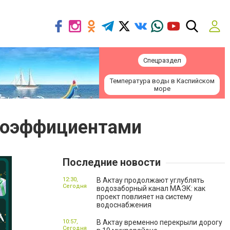
Спецраздел
Температура воды в Каспийском
море
 коэффициентами
Последние новости
12:30,
В Актау продолжают углублять
Сегодня
водозаборный канал МАЭК: как
проект повлияет на систему
водоснабжения
10:57,
В Актау временно перекрыли дорогу
Сегодня