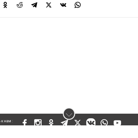
к нам :