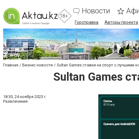
Новости
Аф
18+
Горсправка
Авторы проекта
Главная
Бизнес новости
Sultan Games ставки на спорт с лучшими 
Sultan Games с
18:30,
24 ноября 2023 г.
Развлечения