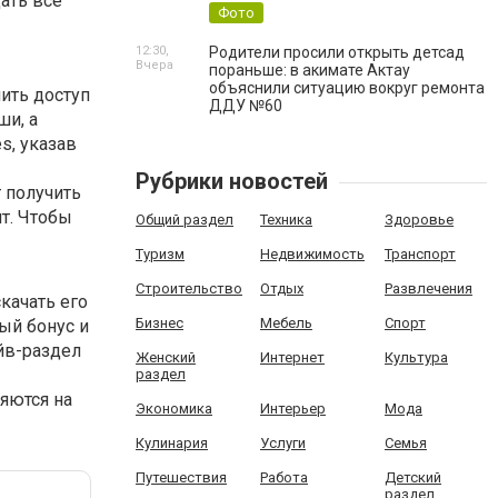
ать все
Фото
12:30,
Родители просили открыть детсад
Вчера
пораньше: в акимате Актау
объяснили ситуацию вокруг ремонта
ить доступ
ДДУ №60
ши, а
s, указав
Рубрики новостей
 получить
ит. Чтобы
Общий раздел
Техника
Здоровье
Туризм
Недвижимость
Транспорт
Строительство
Отдых
Развлечения
качать его
Бизнес
Мебель
Спорт
ый бонус и
йв-раздел
Женский
Интернет
Культура
раздел
яются на
Экономика
Интерьер
Мода
Кулинария
Услуги
Семья
Путешествия
Работа
Детский
раздел