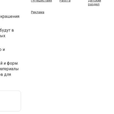
Путешествия
Работа
Детский
раздел
Реклама
украшения
будут в
мых
о и
й и форм.
материалы
ов для