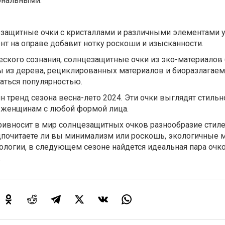
ональными.
защитные очки с кристаллами и различными элементами 
ент на оправе добавит нотку роскоши и изысканности.
ского сознания, солнцезащитные очки из эко-материалов 
ы из дерева, рециклированных материалов и биоразлагае
аться популярностью.
н тренд сезона весна-лето 2024. Эти очки выглядят стильн
т женщинам с любой формой лица.
ривносит в мир солнцезащитных очков разнообразие стиле
едпочитаете ли вы минимализм или роскошь, экологичные 
ологии, в следующем сезоне найдется идеальная пара очк
.