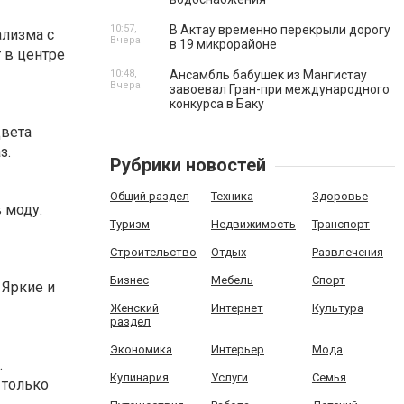
10:57,
В Актау временно перекрыли дорогу
ализма с
Вчера
в 19 микрорайоне
 в центре
10:48,
Ансамбль бабушек из Мангистау
Вчера
завоевал Гран-при международного
конкурса в Баку
Цвета
з.
Рубрики новостей
Общий раздел
Техника
Здоровье
 моду.
Туризм
Недвижимость
Транспорт
Строительство
Отдых
Развлечения
Бизнес
Мебель
Спорт
 Яркие и
Женский
Интернет
Культура
раздел
Экономика
Интерьер
Мода
.
Кулинария
Услуги
Семья
 только