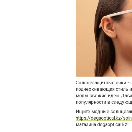
Солнцезащитные очки - н
подчеркивающая стиль и
моды свежие идеи. Дава
популярности в следующ
Ищите модные солнцезащ
https://degaoptical.kz/sol
магазина
degaoptical.kz!