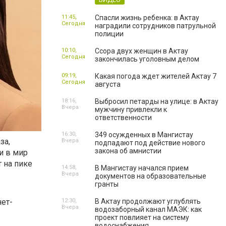
11:45,
Спасли жизнь ребенка: в Актау
Сегодня
наградили сотрудников патрульной
полиции
10:10,
Ссора двух женщин в Актау
Сегодня
закончилась уголовным делом
09:19,
Какая погода ждет жителей Актау 7
Сегодня
августа
18:16,
Выбросил петарды на улице: в Актау
Вчера
мужчину привлекли к
ответственности
16:30,
349 осужденных в Мангистау
за,
Вчера
подпадают под действие нового
закона об амнистии
и в мир
 на пике
14:58,
В Мангистау начался прием
Вчера
документов на образовательные
гранты
ет-
12:30,
В Актау продолжают углублять
Вчера
водозаборный канал МАЭК: как
проект повлияет на систему
водоснабжения