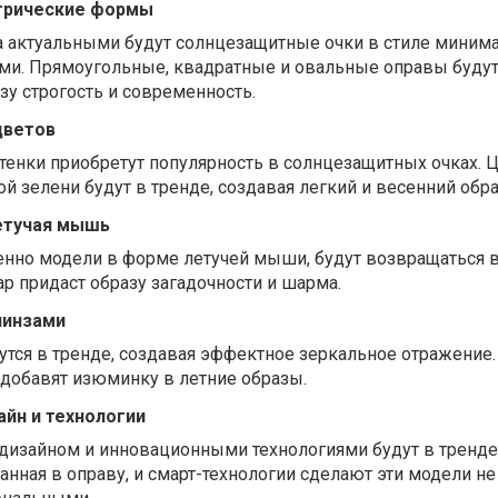
етрические формы
да актуальными будут солнцезащитные очки в стиле миним
и. Прямоугольные, квадратные и овальные оправы будут
зу строгость и современность.
цветов
тенки приобретут популярность в солнцезащитных очках. 
й зелени будут в тренде, создавая легкий и весенний обра
летучая мышь
бенно модели в форме летучей мыши, будут возвращаться в
р придаст образу загадочности и шарма.
линзами
тся в тренде, создавая эффектное зеркальное отражение.
добавят изюминку в летние образы.
айн и технологии
 дизайном и инновационными технологиями будут в тренде
анная в оправу, и смарт-технологии сделают эти модели не