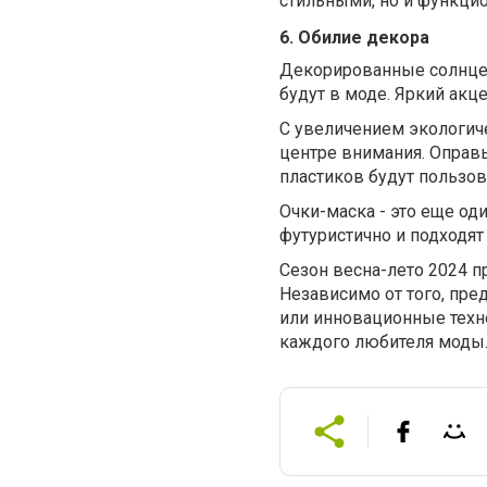
стильными, но и функци
6. Обилие декора
Декорированные солнце
будут в моде. Яркий акц
С увеличением экологиче
центре внимания. Оправ
пластиков будут пользов
Очки-маска - это еще оди
футуристично и подходя
Сезон весна-лето 2024 п
Независимо от того, пр
или инновационные техн
каждого любителя моды