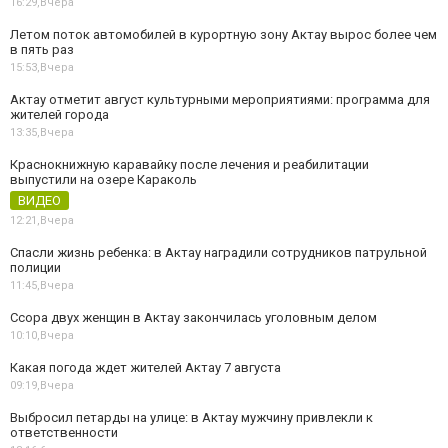
16:29,
Вчера
Летом поток автомобилей в курортную зону Актау вырос более чем
в пять раз
15:53,
Вчера
Актау отметит август культурными мероприятиями: программа для
жителей города
13:35,
Вчера
Краснокнижную каравайку после лечения и реабилитации
выпустили на озере Караколь
ВИДЕО
12:21,
Вчера
Спасли жизнь ребенка: в Актау наградили сотрудников патрульной
полиции
11:45,
Вчера
Ссора двух женщин в Актау закончилась уголовным делом
10:10,
Вчера
Какая погода ждет жителей Актау 7 августа
09:19,
Вчера
Выбросил петарды на улице: в Актау мужчину привлекли к
ответственности