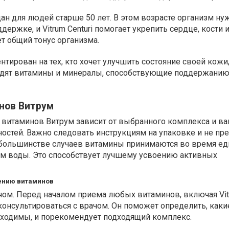
здан для людей старше 50 лет. В этом возрасте организм ну
ержке, и Vitrum Centuri помогает укрепить сердце, кости и
т общий тонус организма.
ентирован на тех, кто хочет улучшить состояние своей кожи
входят витамины и минералы, способствующие поддержанию
нов Витрум
витаминов Витрум зависит от выбранного комплекса и в
остей. Важно следовать инструкциям на упаковке и не п
большинстве случаев витамины принимаются во время ед
м воды. Это способствует лучшему усвоению активных
ению витаминов
чом. Перед началом приема любых витаминов, включая Vit
онсультироваться с врачом. Он поможет определить, каки
ходимы, и порекомендует подходящий комплекс.