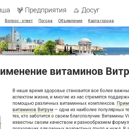
иша
Предприятия
Досуг
Вопрос - ответ
Погода
Объявления
Карта города
именение витаминов Вит
В наше время здоровье становится все более важн
аспектом жизни, и многие из нас стремятся поддержи
помощью различных витаминных комплексов.
Прим
витаминов Витрум
— одна из наиболее популярных т
тех, кто заботится о своем благополучии. Витамины Vi
известны своим качеством и разнообразием формул
подходящих для разных возрастных групп и нужд. В э