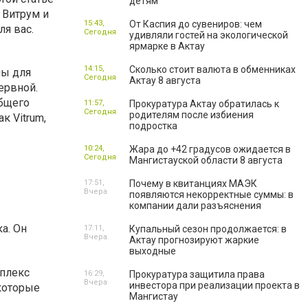
детям
 Витрум и
15:43,
От Каспия до сувениров: чем
я вас.
Сегодня
удивляли гостей на экологической
ярмарке в Актау
14:15,
Сколько стоит валюта в обменниках
мы для
Сегодня
Актау 8 августа
ервной.
бщего
11:57,
Прокуратура Актау обратилась к
Сегодня
родителям после избиения
к Vitrum,
подростка
10:24,
Жара до +42 градусов ожидается в
Сегодня
Мангистауской области 8 августа
17:51,
Почему в квитанциях МАЭК
Вчера
появляются некорректные суммы: в
компании дали разъяснения
а. Он
17:11,
Купальный сезон продолжается: в
Вчера
Актау прогнозируют жаркие
выходные
мплекс
16:29,
Прокуратура защитила права
Вчера
инвестора при реализации проекта в
которые
Мангистау