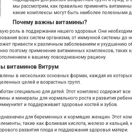
мы рассмотрим, как правильно применять витамины
какие комплексы могут быть наиболее полезными дл
Почему важны витамины?
ую роль в поддержании нашего здоровья. Они необходи
ования всех систем организма, от иммунной системы до н
ожет привести к различным заболеваниям и ухудшению о
нно поэтому применение витаминных комплексов, таких ка
ополнением к вашему повседневному рациону.
ы витаминов Витрум
авлены в нескольких основных формах, каждая из которых
еленных целей и возрастных групп.
работан специально для детей. Этот комплекс содержит все
ины и минералы для нормального роста и развития ребенк
иммунитет и поддерживает здоровье костей и зубов.
предназначен для беременных и кормящих женщин. Этот ко
ементы, такие как фолиевая кислота, железо и кальций, 
рового развития плода и поддержания здоровья матери.