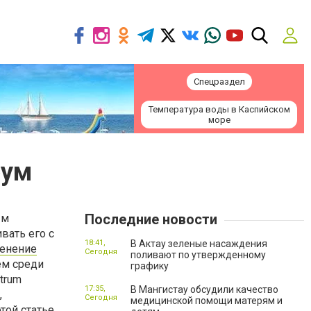
Спецраздел
Температура воды в Каспийском
море
рум
Последние новости
ым
вать его с
18:41,
В Актау зеленые насаждения
енение
Сегодня
поливают по утвержденному
ем среди
графику
trum
17:35,
В Мангистау обсудили качество
,
Сегодня
медицинской помощи матерям и
той статье