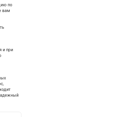
цию по
е вам
ть
я и при
о
ных
с,
ходит
 надежный