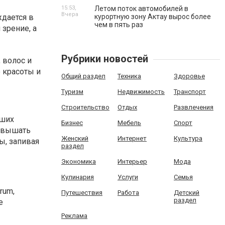
15:53,
Летом поток автомобилей в
Вчера
ждается в
курортную зону Актау вырос более
чем в пять раз
 зрение, а
Рубрики новостей
, волос и
 красоты и
Общий раздел
Техника
Здоровье
Туризм
Недвижимость
Транспорт
Строительство
Отдых
Развлечения
аших
Бизнес
Мебель
Спорт
ревышать
Женский
Интернет
Культура
ы, запивая
раздел
Экономика
Интерьер
Мода
Кулинария
Услуги
Семья
rum,
Путешествия
Работа
Детский
раздел
е
Реклама