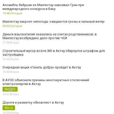
Ансамбль бабушек из Мангистау завоевал Гран-при
международного конкурса в Баку
10:48,
Сегодня
Мангистау накроет непогода: ожидаются грозы и сильный ветер
09:34,
Сегодня
Деньги взыскателей оказались на счетах родственников: в
Мангистау возбуждено дело против ЧСИ
17:38,
Вчера
Строительный мусор возле ЖК в Актау обернулся штрафом для
застройщика
16:55,
Вчера
Очередная акция «Газель добра» пройдет в Актау
15:40,
Вчера
В АУЭС объяснили причины многократных отключений
электроэнергии в Актау
ВИДЕО
14:51,
Вчера
Дороги и разметку обновляют в Актау
Фото
13:29,
Вчера