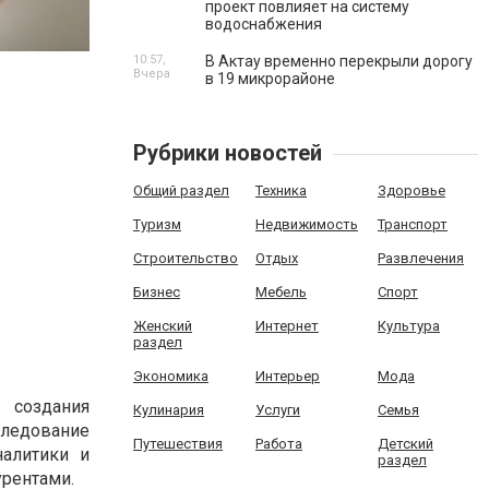
проект повлияет на систему
водоснабжения
10:57,
В Актау временно перекрыли дорогу
Вчера
в 19 микрорайоне
Рубрики новостей
Общий раздел
Техника
Здоровье
Туризм
Недвижимость
Транспорт
Строительство
Отдых
Развлечения
Бизнес
Мебель
Спорт
Женский
Интернет
Культура
раздел
Экономика
Интерьер
Мода
 создания
Кулинария
Услуги
Семья
следование
Путешествия
Работа
Детский
налитики и
раздел
урентами.