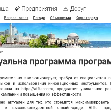
иша
Предприятия
Досуг
Вопрос - ответ
Погода
Объявления
Карта города
er
уальна программа програм
ремительно эволюционирует, требуя от специалистов п
выков и использования инновационных инструментов. 
авленная на
https://affter.com/
, предлагает уникальное р
кампаний и повышения их эффективности.
нно актуален для тех, кто стремится максимизировать
 в высококонкурентной онлайн-среде. Affter пред