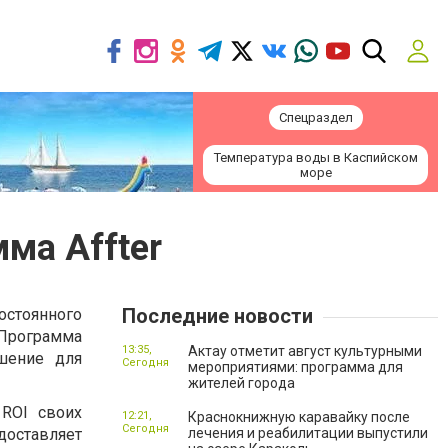
Спецраздел
Температура воды в Каспийском
море
ма Affter
Последние новости
остоянного
Программа
13:35,
Актау отметит август культурными
ешение для
Сегодня
мероприятиями: программа для
жителей города
 ROI своих
12:21,
Краснокнижную каравайку после
Сегодня
оставляет
лечения и реабилитации выпустили