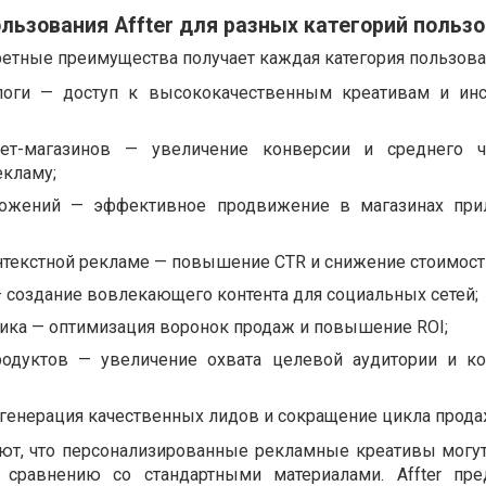
ьзования Affter для разных категорий польз
ретные преимущества получает каждая категория пользова
логи — доступ к высококачественным креативам и ин
ет-магазинов — увеличение конверсии и среднего ч
екламу;
ложений — эффективное продвижение в магазинах при
нтекстной рекламе — повышение CTR и снижение стоимости
оздание вовлекающего контента для социальных сетей;
ика — оптимизация воронок продаж и повышение ROI;
одуктов — увеличение охвата целевой аудитории и к
генерация качественных лидов и сокращение цикла прода
ют, что персонализированные рекламные креативы могу
сравнению со стандартными материалами. Affter пред