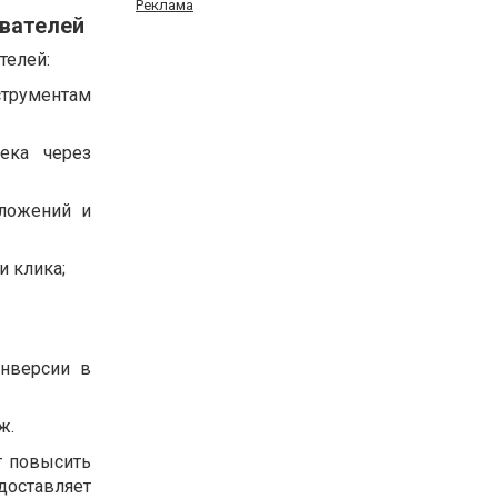
Реклама
ователей
телей:
струментам
ека через
ложений и
 клика;
онверсии в
ж.
т повысить
оставляет