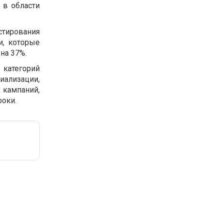
 в области
стирования
и, которые
на 37%.
 категорий
иализации,
 кампаний,
роки.