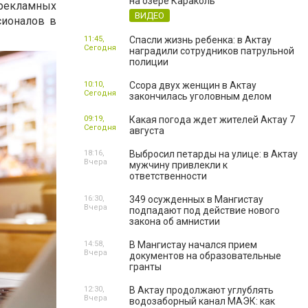
на озере Караколь
рекламных
ВИДЕО
сионалов в
11:45,
Спасли жизнь ребенка: в Актау
Сегодня
наградили сотрудников патрульной
полиции
10:10,
Ссора двух женщин в Актау
Сегодня
закончилась уголовным делом
09:19,
Какая погода ждет жителей Актау 7
Сегодня
августа
18:16,
Выбросил петарды на улице: в Актау
Вчера
мужчину привлекли к
ответственности
16:30,
349 осужденных в Мангистау
Вчера
подпадают под действие нового
закона об амнистии
14:58,
В Мангистау начался прием
Вчера
документов на образовательные
гранты
12:30,
В Актау продолжают углублять
Вчера
водозаборный канал МАЭК: как