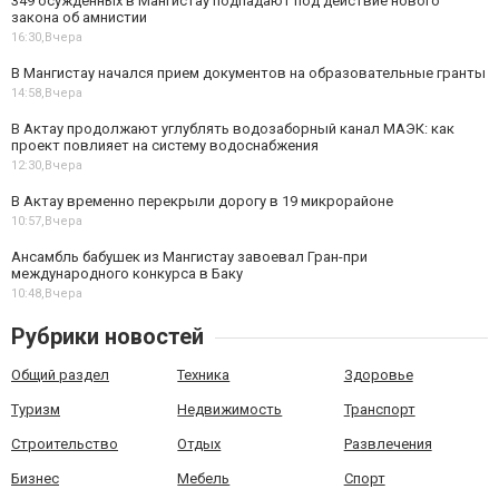
349 осужденных в Мангистау подпадают под действие нового
закона об амнистии
16:30,
Вчера
В Мангистау начался прием документов на образовательные гранты
14:58,
Вчера
В Актау продолжают углублять водозаборный канал МАЭК: как
проект повлияет на систему водоснабжения
12:30,
Вчера
В Актау временно перекрыли дорогу в 19 микрорайоне
10:57,
Вчера
Ансамбль бабушек из Мангистау завоевал Гран-при
международного конкурса в Баку
10:48,
Вчера
Рубрики новостей
Общий раздел
Техника
Здоровье
Туризм
Недвижимость
Транспорт
Строительство
Отдых
Развлечения
Бизнес
Мебель
Спорт