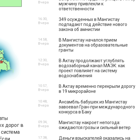
Вчера
мужчину привлекли к
ответственности
16:30,
349 осужденных в Мангистау
Вчера
подпадают под действие нового
закона об амнистии
14:58,
В Мангистау начался прием
Вчера
документов на образовательные
гранты
12:30,
В Актау продолжают углублять
Вчера
водозаборный канал МАЭК: как
проект повлияет на систему
водоснабжения
10:57,
В Актау временно перекрыли дорогу
Вчера
в 19 микрорайоне
10:48,
Ансамбль бабушек из Мангистау
Вчера
завоевал Гран-при международного
конкурса в Баку
латы
09:34,
Мангистау накроет непогода:
ых дорог в
Вчера
ожидаются грозы и сильный ветер
 система
17:38,
Деньги взыскателей оказались на
Если