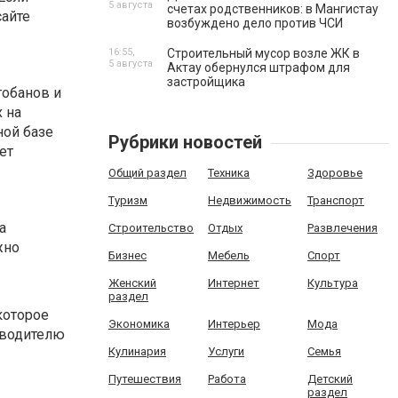
5 августа
счетах родственников: в Мангистау
сайте
возбуждено дело против ЧСИ
16:55,
Строительный мусор возле ЖК в
5 августа
Актау обернулся штрафом для
застройщика
тобанов и
 на
ной базе
Рубрики новостей
ет
Общий раздел
Техника
Здоровье
Туризм
Недвижимость
Транспорт
а
Строительство
Отдых
Развлечения
жно
Бизнес
Мебель
Спорт
Женский
Интернет
Культура
раздел
которое
Экономика
Интерьер
Мода
 водителю
Кулинария
Услуги
Семья
Путешествия
Работа
Детский
раздел