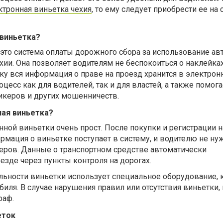
ктронная виньетка чехия
, то ему следует приобрести ее на 
 виньетка?
это система оплаты дорожного сбора за использование ав
хии. Она позволяет водителям не беспокоиться о наклейках
ку вся информация о праве на проезд хранится в электрон
цесс как для водителей, так и для властей, а также помога
керов и других мошенничеств.
ная виньетка?
ной виньетки очень прост. После покупки и регистрации н
мация о виньетке поступает в систему, и водителю не ну
еров. Данные о транспортном средстве автоматически
зде через пункты контроля на дорогах.
льности виньетки использует специальное оборудование, 
иля. В случае нарушения правил или отсутствия виньетки,
раф.
еток