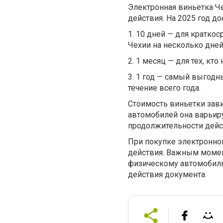
Электронная виньетка Че
действия. На 2025 год д
1.
10 дней — для краткос
Чехии на несколько дней
2.
1 месяц — для тех, кто
3.
1 год — самый выгодны
течение всего года.
Стоимость виньетки зави
автомобилей она варьиру
продолжительности действ
При покупке электронной
действия. Важным момент
физическому автомобилю
действия документа.