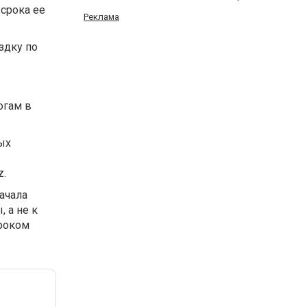
 срока ее
Реклама
здку по
огам в
ых
z.
ачала
 а не к
сроком