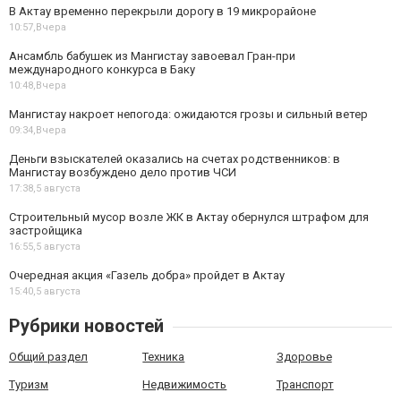
В Актау временно перекрыли дорогу в 19 микрорайоне
10:57,
Вчера
Ансамбль бабушек из Мангистау завоевал Гран-при
международного конкурса в Баку
10:48,
Вчера
Мангистау накроет непогода: ожидаются грозы и сильный ветер
09:34,
Вчера
Деньги взыскателей оказались на счетах родственников: в
Мангистау возбуждено дело против ЧСИ
17:38,
5 августа
Строительный мусор возле ЖК в Актау обернулся штрафом для
застройщика
16:55,
5 августа
Очередная акция «Газель добра» пройдет в Актау
15:40,
5 августа
Рубрики новостей
Общий раздел
Техника
Здоровье
Туризм
Недвижимость
Транспорт