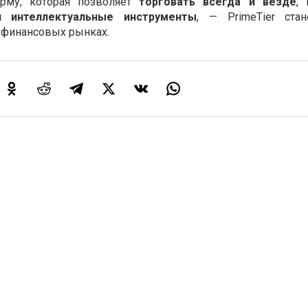
рму, которая позволяет
торговать всегда и везде
, 
и интеллектуальные инструменты
, — PrimeTier ста
 финансовых рынках.