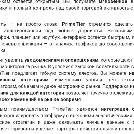
нкам остаётся открытым. Вы получаете
мгновенное и
тику и полный контроль над своей торговой активность
сть
— не просто слова.
PrimeTier
стремится сделать
и адаптированной под любые устройства. Независимо
фон, планшет или ноутбук, интерфейс остается быстрым, 
лючевые функции — от анализа графиков до совершени
ка.
ит уделить
уведомлениям и оповещениям
, которые дают
мониторинга рынка. В условиях высокой волатильности 
eTier предлагает гибкую систему алертов. Вы можете
н
ичным категориям
: изменению уровня цен, техн
аторам, объемам и даже настроению рынка. Поддержка
н
ния для каждой категории
позволяет точечно отслежив
 всех изменений на рынке вовремя
.
ым преимуществом PrimeTier является
интеграция 
синхронизировать платформу с внешними аналитическими 
еские стратегии и даже связывать личные данные с 
яет горизонты и делает торговлю действительно интелле