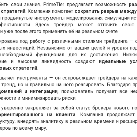
убить свои знания, PrimeTier предлагает возможность
ра
 стратегий
. Компания помогает
сократить разрыв между
яя продвинутые инструменты моделирования, симуляции ис
фективности. Здесь трейдер может отточить свою 
и уже после этого применять её на реальном счете.
ирована под работу с различными стилями трейдинга — 
ых инвестиций. Независимо от ваших целей и уровня под
 необходимый функционал для их достижения. Низки
ение и высокая ликвидность создают
идеальные ус
овых стратегий
.
ставляет инструменты — он сопровождает трейдера на каж
тренд, но и правильно на него реагировать. Благодаря п
домлений и интеграции
, пользователь получает все не
ожности и минимизировать риски.
r уверенно закрепляет за собой статус брокера нового п
ориентированного на клиента
. Компания продолжает 
уктуру, внедрять аналитику в реальном времени и расшир
еров по всему миру.