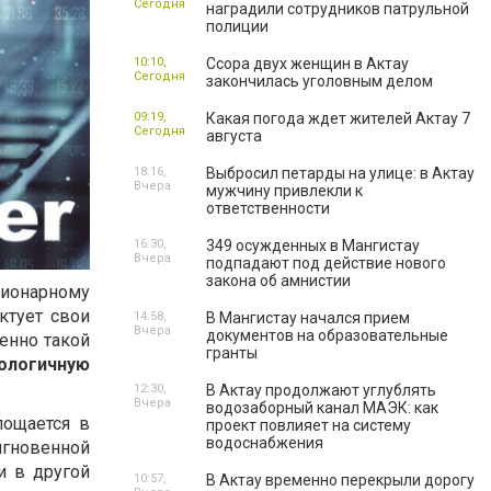
Сегодня
наградили сотрудников патрульной
полиции
10:10,
Ссора двух женщин в Актау
Сегодня
закончилась уголовным делом
09:19,
Какая погода ждет жителей Актау 7
Сегодня
августа
18:16,
Выбросил петарды на улице: в Актау
Вчера
мужчину привлекли к
ответственности
16:30,
349 осужденных в Мангистау
Вчера
подпадают под действие нового
закона об амнистии
ционарному
ктует свои
14:58,
В Мангистау начался прием
Вчера
документов на образовательные
енно такой
гранты
ологичную
12:30,
В Актау продолжают углублять
Вчера
водозаборный канал МАЭК: как
ощается в
проект повлияет на систему
водоснабжения
мгновенной
и в другой
10:57,
В Актау временно перекрыли дорогу