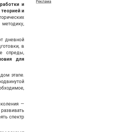
Реклама
зработки и
 теорией и
торических
методику,
от дневной
готовки, в
е спреды,
ловия для
дом этапе.
родвинутой
обходимое,
околения —
развивать
ять спектр