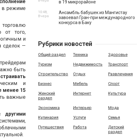
Вчера
сполнение
в 19 микрорайоне
ю в режиме
10:48,
Ансамбль бабушек из Мангистау
Вчера
завоевал Гран-при международного
конкурса в Баку
 торговлю
 от того,
логичным и
Рубрики новостей
я сделок —
Общий раздел
Техника
Здоровье
 трейдерам
Туризм
Недвижимость
Транспорт
важно быть
Строительство
Отдых
Развлечения
астраивать
ическим и
Бизнес
Мебель
Спорт
е менее 15
Женский
Интернет
Культура
ать важные
раздел
Экономика
Интерьер
Мода
с другими
Кулинария
Услуги
Семья
системами,
Путешествия
Работа
Детский
облачными
раздел
ктуальной.