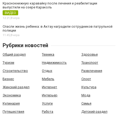
Краснокнижную каравайку после лечения и реабилитации
выпустили на озере Караколь
ВИДЕО
12:21,
Вчера
Спасли жизнь ребенка: в Актау наградили сотрудников патрульной
полиции
11:45,
Вчера
Рубрики новостей
Общий раздел
Техника
Здоровье
Туризм
Недвижимость
Транспорт
Строительство
Отдых
Развлечения
Бизнес
Мебель
Спорт
Женский раздел
Интернет
Культура
Экономика
Интерьер
Мода
Кулинария
Услуги
Семья
Путешествия
Работа
Детский раздел