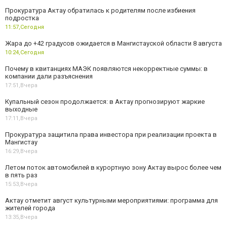
Прокуратура Актау обратилась к родителям после избиения
подростка
11:57,
Сегодня
Жара до +42 градусов ожидается в Мангистауской области 8 августа
10:24,
Сегодня
Почему в квитанциях МАЭК появляются некорректные суммы: в
компании дали разъяснения
17:51,
Вчера
Купальный сезон продолжается: в Актау прогнозируют жаркие
выходные
17:11,
Вчера
Прокуратура защитила права инвестора при реализации проекта в
Мангистау
16:29,
Вчера
Летом поток автомобилей в курортную зону Актау вырос более чем
в пять раз
15:53,
Вчера
Актау отметит август культурными мероприятиями: программа для
жителей города
13:35,
Вчера