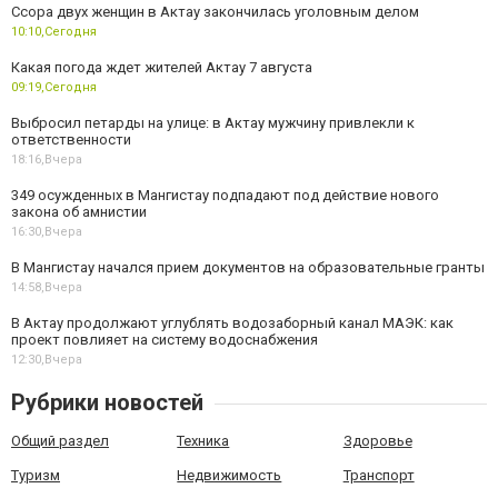
Ссора двух женщин в Актау закончилась уголовным делом
10:10,
Сегодня
Какая погода ждет жителей Актау 7 августа
09:19,
Сегодня
Выбросил петарды на улице: в Актау мужчину привлекли к
ответственности
18:16,
Вчера
349 осужденных в Мангистау подпадают под действие нового
закона об амнистии
16:30,
Вчера
В Мангистау начался прием документов на образовательные гранты
14:58,
Вчера
В Актау продолжают углублять водозаборный канал МАЭК: как
проект повлияет на систему водоснабжения
12:30,
Вчера
Рубрики новостей
Общий раздел
Техника
Здоровье
Туризм
Недвижимость
Транспорт