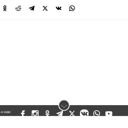
к нам :