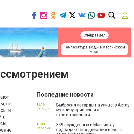
Спецраздел
Температура воды в Каспийском
море
ассмотрением
Последние новости
щают
м, не
18:16,
Выбросил петарды на улице: в Актау
Сегодня
исы и
мужчину привлекли к
ответственности
й в
сы,
16:30,
349 осужденных в Мангистау
Сегодня
рение
подпадают под действие нового