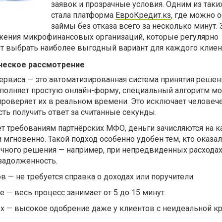
заявок и прозрачные условия. Одним из так
стала платформа
ЕвроКредит.кз
, где можно 
займы без отказа всего за несколько минут. 
ения микрофинансовых организаций, которые регулярно
т выбрать наиболее выгодный вариант для каждого клиен
ческое рассмотрение
ервиса — это автоматизированная система принятия решен
заполняет простую онлайн-форму, специальный алгоритм м
проверяет их в реальном времени. Это исключает человеч
ть получить ответ за считанные секунды.
ет требованиям партнёрских МФО, деньги зачисляются на к
и мгновенно. Такой подход особенно удобен тем, кто оказал
очного решения — например, при непредвиденных расходах
задолженность.
— не требуется справка о доходах или поручители.
— весь процесс занимает от 5 до 15 минут.
ех — высокое одобрение даже у клиентов с неидеальной к