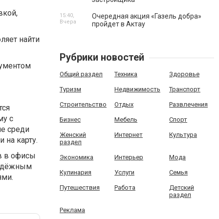
вкой,
15:40,
Очередная акция «Газель добра»
Вчера
пройдет в Актау
ляет найти
Рубрики новостей
рументом
Общий раздел
Техника
Здоровье
Туризм
Недвижимость
Транспорт
Строительство
Отдых
Развлечения
тся
му с
Бизнес
Мебель
Спорт
е среди
Женский
Интернет
Культура
 на карту.
раздел
в в офисы
Экономика
Интерьер
Мода
надёжным
Кулинария
Услуги
Семья
ми.
Путешествия
Работа
Детский
раздел
Реклама