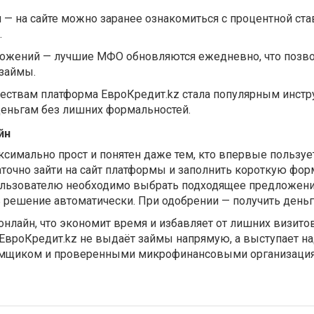
— на сайте можно заранее ознакомиться с процентной ста
.
ожений — лучшие МФО обновляются ежедневно, что позво
займы.
ествам платформа ЕвроКредит.kz стала популярным инст
деньгам без лишних формальностей.
йн
симально прост и понятен даже тем, кто впервые пользуе
точно зайти на сайт платформы и заполнить короткую фор
льзователю необходимо выбрать подходящее предложени
решение автоматически. При одобрении — получить деньги
онлайн, что экономит время и избавляет от лишних визито
 ЕвроКредит.kz не выдаёт займы напрямую, а выступает 
мщиком и проверенными микрофинансовыми организация