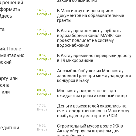
закона об амнистии
их решений
оформить
14:58,
В Мангистау начался прием
Сегодня
Здесь
документов на образовательные
гранты
та.
12:30,
В Актау продолжают углублять
Сегодня
водозаборный канал МАЭК: как
проект повлияет на систему
водоснабжения
ий. После
оментально
10:57,
В Актау временно перекрыли дорогу
Сегодня
в 19 микрорайоне
еский
10:48,
Ансамбль бабушек из Мангистау
Сегодня
завоевал Гран-при международного
арту или
конкурса в Баку
ся в
09:34,
Мангистау накроет непогода:
 или
Сегодня
ожидаются грозы и сильный ветер
17:38,
Деньги взыскателей оказались на
Вчера
счетах родственников: в Мангистау
возбуждено дело против ЧСИ
16:55,
Строительный мусор возле ЖК в
редитной
Вчера
Актау обернулся штрафом для
застройщика