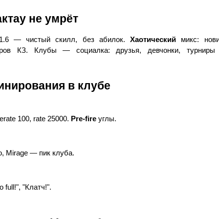
актау не умрёт
 1.6 — чистый скилл, без абилок. 
Хаотический
 микс: нови
ров КЗ. Клубы — социалка: друзья, девчонки, турниры 
инирования в клубе
erate 100, rate 25000. 
Pre-fire
 углы.
no, Mirage — пик клуба.
 full!", "Клатч!".