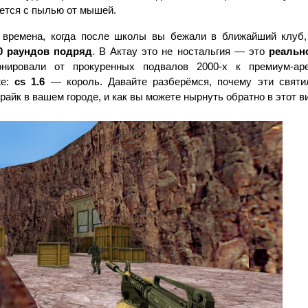
ается с пылью от мышей.
е времена, когда после школы вы бежали в ближайший клуб,
0 раундов подряд
. В Актау это не ностальгия — это 
реальн
нировали от прокуренных подвалов 2000-х к премиум-ар
е: 
cs 1.6
 — король. Давайте разберёмся, почему эти святи
райк в вашем городе, и как вы можете нырнуть обратно в этот в