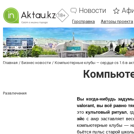
Новости
Аф
18+
Горсправка
Авторы проекта
Главная
Бизнес новости
Компьютерные клубы — сердце cs 1.6 в ак
Компьютер
Развлечения
Вы когда-нибудь задумыв
valorant, вы всё равно т
это 
культовый ритуал
эйс
 с awp заставляет вес
компьютерные клубы — н
бьётся пульс старой школы