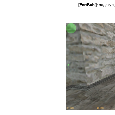
[FortBubl]
: олдскул,