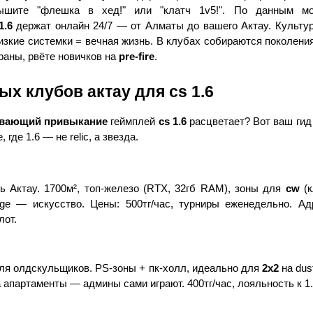
шите "флешка в хед!" или "клатч 1v5!". По данным мони
1.6
 держат онлайн 24/7 — от Алматы до вашего Актау. Культур
низкие системки = вечная жизнь. В клубах собираются поколения
ераны, рвёте новичков на 
pre-fire
.
х клубов актау для cs 1.6
вающий привыкание
 геймплей 
cs 1.6
 расцветает? Вот ваш гид
, где 1.6 — не relic, а звезда.
ь Актау. 1700м², топ-железо (RTX, 32гб RAM), зоны для 
cw
 (
ge — искусство. Цены: 500тг/час, турниры еженедельно. Адр
лот.
ля олдскульщиков. PS-зоны + пк-холл, идеально для 
2x2
 на dus
а апартаменты — админы сами играют. 400тг/час, лояльность к 1.