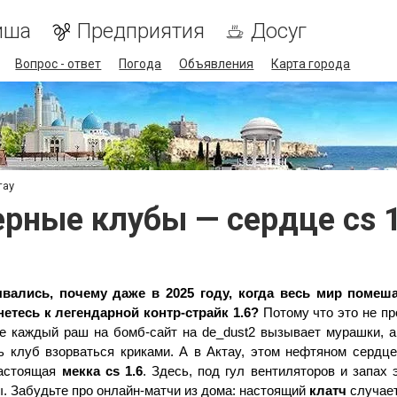
иша
Предприятия
Досуг
Вопрос - ответ
Погода
Объявления
Карта города
тау
ные клубы — сердце cs 1
ались, почему даже в 2025 году, когда весь мир помешан
янетесь к легендарной контр-страйк 1.6?
 Потому что это не пр
ь клуб взорваться криками. А в Актау, этом нефтяном сердце 
астоящая 
мекка cs 1.6
. Здесь, под гул вентиляторов и запах э
. Забудьте про онлайн-матчи из дома: настоящий 
клатч
 случает