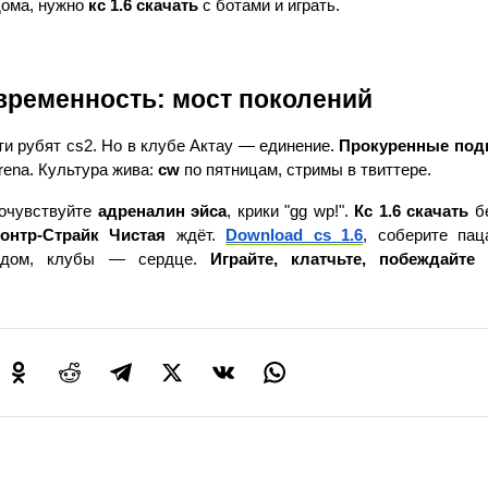
ома, нужно 
кс 1.6 скачать
 с ботами и играть.
временность: мост поколений
ети рубят cs2. Но в клубе Актау — единение. 
Прокуренные по
ena. Культура жива: 
cw
 по пятницам, стримы в твиттере. 
очувствуйте 
адреналин эйса
, крики "gg wp!". 
Кс 1.6 скачать
 б
онтр-Страйк Чистая
 ждёт. 
Download cs 1.6
, соберите паца
 дом, клубы — сердце. 
Играйте, клатчьте, побеждайте
 