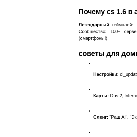
Почему cs 1.6 в 
Легендарный
 геймплей:
Сообщество: 100+ серве
(смартфоны!).
советы для дом
Настройки:
 cl_updat
Карты:
 Dust2, Infer
Сленг:
 "Раш А!", "Эко