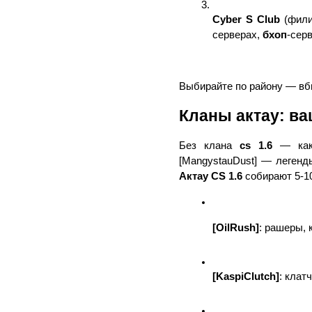
Cyber S Club
 (фил
серверах, 
бхоп
-сер
Выбирайте по району — вб
Кланы актау: ва
Без клана 
cs 1.6
 — ка
[MangystauDust] — легенды
Актау CS 1.6
 собирают 5-1
[OilRush]
: рашеры, 
[KaspiClutch]
: клат