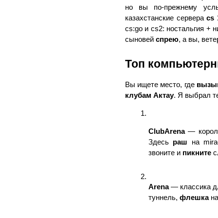
но вы по-прежнему услы
казахстанские сервера 
cs 
cs:go и cs2: ностальгия + 
сыновей 
спрею
, а вы, вет
Топ компьютерны
Вы ищете место, где 
вызы
клубам Актау
. Я выбрал те
ClubArena
 — корол
Здесь 
раш
 на mira
звоните и 
пикните
 с
Arena
 — классика д
туннель, 
флешка
 н