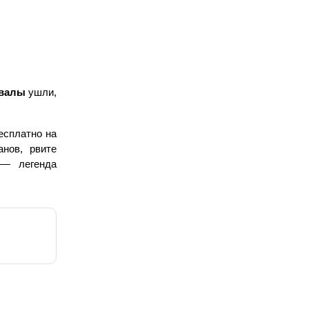
двалы
 ушли, 
есплатно на 
нов, рвите 
— легенда 