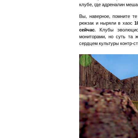
клубе, где адреналин меш
Вы, наверное, помните т
рюкзак и ныряли в хаос 
1
сейчас
. Клубы эволюцио
мониторами, но суть та ж
сердцем культуры контр-ст