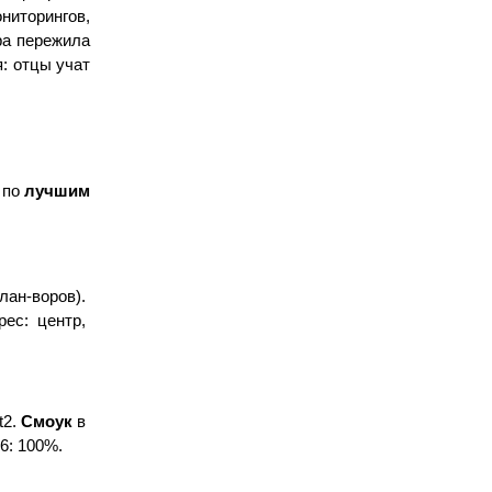
торингов, 
а пережила 
: отцы учат 
 по 
лучшим 
клан-воров). 
ес: центр, 
t2. 
Смоук
 в 
6: 100%.