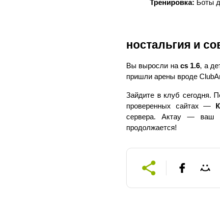
Тренировка:
 Боты д
ностальгия и со
Вы выросли на 
cs 1.6
, а д
пришли арены вроде ClubAr
Зайдите в клуб сегодня. П
проверенных сайтах — 
К
сервера. Актау — ваш
продолжается!