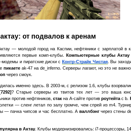
 актау: от подвалов к аренам
Актау — молодой город на Каспии, нефтяники с зарплатой в ка
оявляются первые комп-клубы. 
Компьютерные клубы Актау
6k-модемы и пиратские диски с 
Контр-Страйк Чистая
. Вы заходи
е 
пикаете
коп
 через смоук.
[7292]
? Старые серверы из твитов тех лет — это ваша юно
ники против нефтяников, 
стак
 на А-сайте против 
роутейта
 с b. 
олетки — сленг летал по залу громче, чем спрей из m4. Турнир
зы — пачка чипсов и час бесплатно. А 
валлбэнг
 через стены d
опулярна в Актау
. Клубы модернизировались: i7-процессоры, 14