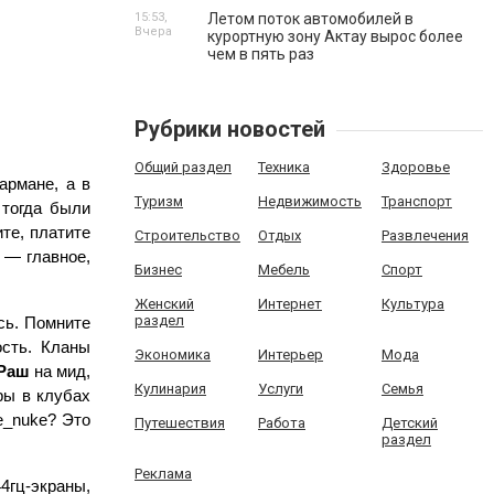
15:53,
Летом поток автомобилей в
Вчера
курортную зону Актау вырос более
чем в пять раз
Рубрики новостей
Общий раздел
Техника
Здоровье
рмане, а в 
Туризм
Недвижимость
Транспорт
 тогда были 
те, платите 
Строительство
Отдых
Развлечения
 ak-47 на de_inferno. Серверы лагают, но это не важно — главное, 
Бизнес
Мебель
Спорт
Женский
Интернет
Культура
раздел
 родилась именно здесь. В 2003-м, с релизом 1.6, клубы взорвались. Помните 
сть. Кланы 
Экономика
Интерьер
Мода
Раш
 на мид, 
Кулинария
Услуги
Семья
ы в клубах 
e_nuke? Это 
Путешествия
Работа
Детский
раздел
Реклама
4гц-экраны, 