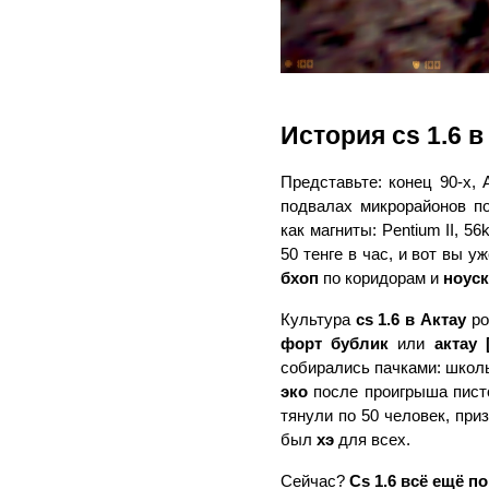
История cs 1.6 в
Представьте: конец 90-х, 
подвалах микрорайонов п
как магниты: Pentium II, 5
50 тенге в час, и вот вы уж
бхоп
 по коридорам и 
ноус
Культура 
cs 1.6 в Актау
форт бублик
 или 
актау 
собирались пачками: школь
эко
 после проигрыша пист
тянули по 50 человек, при
был 
хэ
 для всех.
Сейчас? 
Cs 1.6 всё ещё п