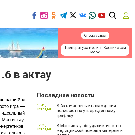
Спецраздел
Температура воды в Каспийском
море
.6 в актау
Последние новости
 на cs2 и 
18:41,
В Актау зеленые насаждения
осто игра — 
Сегодня
поливают по утвержденному
, где каждый раш на бомб-сайт на de_dust2 вызывает мурашки, а идеальный 
графику
Мангистау, 
17:35,
В Мангистау обсудили качество
нергетиков, 
Сегодня
медицинской помощи матерям и
ся только в 