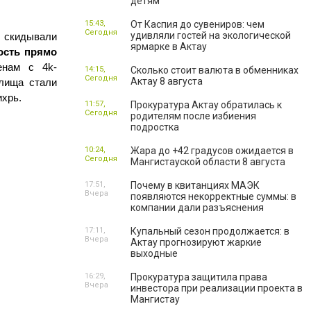
детям
15:43,
От Каспия до сувениров: чем
Сегодня
удивляли гостей на экологической
 скидывали 
ярмарке в Актау
ость прямо 
енам с 4k-
14:15,
Сколько стоит валюта в обменниках
Сегодня
Актау 8 августа
лища стали 
ихрь.
11:57,
Прокуратура Актау обратилась к
Сегодня
родителям после избиения
подростка
10:24,
Жара до +42 градусов ожидается в
Сегодня
Мангистауской области 8 августа
17:51,
Почему в квитанциях МАЭК
Вчера
появляются некорректные суммы: в
компании дали разъяснения
17:11,
Купальный сезон продолжается: в
Вчера
Актау прогнозируют жаркие
выходные
16:29,
Прокуратура защитила права
Вчера
инвестора при реализации проекта в
Мангистау