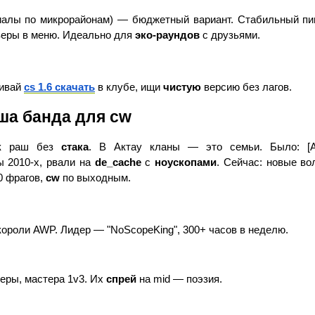
иалы по микрорайонам) — бюджетный вариант. Стабильный пин
веры в меню. Идеально для 
эко-раундов
 с друзьями.
ивай 
cs 1.6 скачать
 в клубе, ищи 
чистую
 версию без лагов.
ша банда для cw
к раш без 
стакa
. В Актау кланы — это семьи. Было: [Akt
 2010-х, рвали на 
de_cache
 с 
ноускопами
. Сейчас: новые во
0 фрагов, 
cw
 по выходным.
короли AWP. Лидер — "NoScopeKing", 300+ часов в неделю.
черы, мастера 1v3. Их 
спрей
 на mid — поэзия.