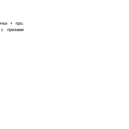
чки + про. 
с призами 