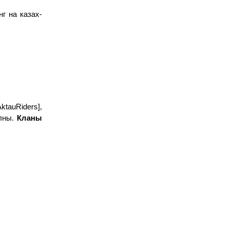
г на казах-
auRiders], 
лны. 
Кланы 