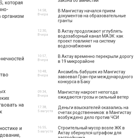
закона об амнистии
, которая
чно-
14:58,
В Мангистау начался прием
Вчера
а организм
документов на образовательные
гранты
12:30,
В Актау продолжают углублять
Вчера
водозаборный канал МАЭК: как
проект повлияет на систему
водоснабжения
10:57,
В Актау временно перекрыли дорогу
онечностей
Вчера
в 19 микрорайоне
10:48,
Ансамбль бабушек из Мангистау
ство
Вчера
завоевал Гран-при международного
конкурса в Баку
мых
09:34,
Мангистау накроет непогода:
Вчера
ожидаются грозы и сильный ветер
оких
твовать на
17:38,
Деньги взыскателей оказались на
к
5 августа
счетах родственников: в Мангистау
возбуждено дело против ЧСИ
ностике и
16:55,
Строительный мусор возле ЖК в
5 августа
Актау обернулся штрафом для
дование,
застройщика