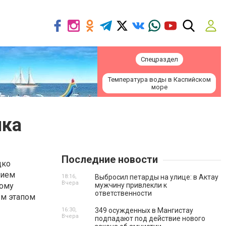
Спецраздел
Температура воды в Каспийском
море
ика
Последние новости
дко
нием
18:16,
Выбросил петарды на улице: в Актау
Вчера
тому
мужчину привлекли к
ответственности
м этапом
16:30,
349 осужденных в Мангистау
Вчера
подпадают под действие нового