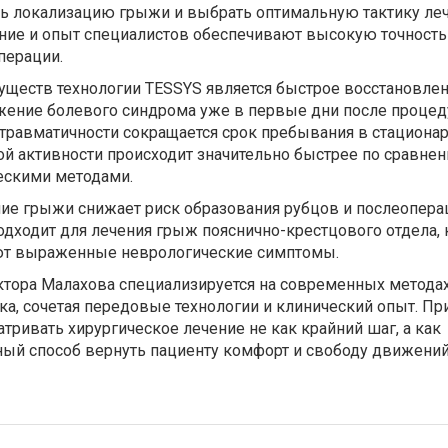
 локализацию грыжи и выбрать оптимальную тактику леч
ие и опыт специалистов обеспечивают высокую точность
перации.
ществ технологии TESSYS является быстрое восстановлен
ение болевого синдрома уже в первые дни после процед
равматичности сокращается срок пребывания в стационар
й активности происходит значительно быстрее по сравнен
ескими методами.
ие грыжи снижает риск образования рубцов и послеопер
одходит для лечения грыж пояснично-крестцового отдела,
ют выраженные неврологические симптомы.
ктора Малахова специализируется на современных метода
ка, сочетая передовые технологии и клинический опыт. П
тривать хирургическое лечение не как крайний шаг, а как
ый способ вернуть пациенту комфорт и свободу движений