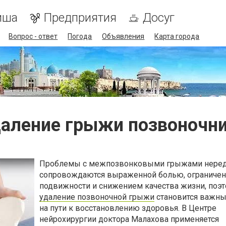
иша
Предприятия
Досуг
Вопрос - ответ
Погода
Объявления
Карта города
аление грыжи позвоночн
Проблемы с межпозвонковыми грыжами нере
сопровождаются выраженной болью, ограниче
подвижности и снижением качества жизни, поэ
удаление позвоночной грыжи
становится важны
на пути к восстановлению здоровья. В Центре
нейрохирургии доктора Малахова применяется