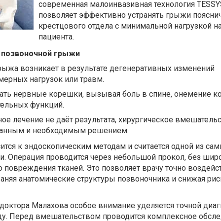
современная малоинвазивная технология TESSYS
позволяет эффективно устранять грыжи поясни
крестцового отдела с минимальной нагрузкой н
пациента.
 позвоночной грыжи
ыжа возникает в результате дегенеративных изменений
мерных нагрузок или травм.
ать нервные корешки, вызывая боль в спине, онемение к
тельных функций.
ое лечение не даёт результата, хирургическое вмешатель
ванным и необходимым решением.
ится к эндоскопическим методам и считается одной из са
и. Операция проводится через небольшой прокол, без шир
о повреждения тканей. Это позволяет врачу точно воздейс
аняя анатомические структуры позвоночника и снижая рис
доктора Малахова особое внимание уделяется точной диаг
у. Перед вмешательством проводится комплексное обсле