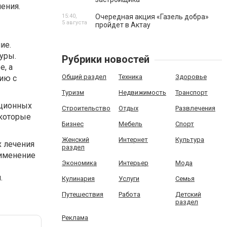
ения.
15:40,
Очередная акция «Газель добра»
5 августа
пройдет в Актау
ие.
уры.
Рубрики новостей
е, а
Общий раздел
Техника
Здоровье
ию с
Туризм
Недвижимость
Транспорт
ационных
Строительство
Отдых
Развлечения
 которые
Бизнес
Мебель
Спорт
Женский
Интернет
Культура
х лечения
раздел
рименение
Экономика
Интерьер
Мода
.
Кулинария
Услуги
Семья
Путешествия
Работа
Детский
раздел
Реклама