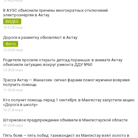
15:40,
Вчера
В АУЭС объяснили причины многократных отключений
электроэнергии в Актау
ВИДЕО
14:51,
Вчера
Дороги и разметку обновляют в Актау
Фото
13:29,
Вчера
Родители просили открыть детсад пораньше: в акимате Актау
объяснили ситуацию вокруг ремонта ДДУ №60
12:30,
Вчера
Трасса Актау — Жанаозен: сигнал фарами помог мужчине вовремя
получить помощь
11:25,
Вчера
Кто получит помощь перед 1 сентября: в Мангистау запустили акцию
«Дорога в школу»
10:21,
Вчера
Штормовое предупреждение объявили в Мангистауской области
09:29,
Вчера
Пять боев — пять побед: таэквондист из Мангистау взял золото в