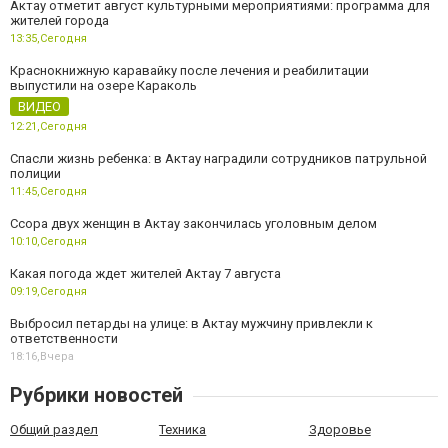
Актау отметит август культурными мероприятиями: программа для
жителей города
13:35,
Сегодня
Краснокнижную каравайку после лечения и реабилитации
выпустили на озере Караколь
ВИДЕО
12:21,
Сегодня
Спасли жизнь ребенка: в Актау наградили сотрудников патрульной
полиции
11:45,
Сегодня
Ссора двух женщин в Актау закончилась уголовным делом
10:10,
Сегодня
Какая погода ждет жителей Актау 7 августа
09:19,
Сегодня
Выбросил петарды на улице: в Актау мужчину привлекли к
ответственности
18:16,
Вчера
Рубрики новостей
Общий раздел
Техника
Здоровье