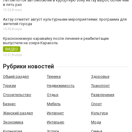
Летом поток автомобилей в курортную зону Актау вырос более чем
в пять раз
15:53,
Вчера
Актау отметит август культурными мероприятиями: программа для
жителей города
13:35,
Вчера
Краснокнижную каравайку после лечения и реабилитации
выпустили на озере Караколь
ВИДЕО
12:21,
Вчера
Рубрики новостей
Общий раздел
Техника
Здоровье
Туризм
Недвижимость
Транспорт
Строительство
Отдых
Развлечения
Бизнес
Мебель
Спорт
Женский раздел
Интернет
Культура
Экономика
Интерьер
Мода
Кулинария
Услуги
Семья