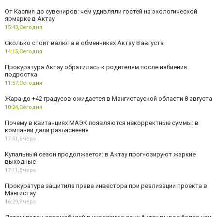
От Каспия до сувениров: чем удивляли гостей на экологической
ярмарке в Актау
15:43,
Сегодня
Сколько стоит валюта в обменниках Актау 8 августа
14:15,
Сегодня
Прокуратура Актау обратилась к родителям после избиения
подростка
11:57,
Сегодня
Жара до +42 градусов ожидается в Мангистауской области 8 августа
10:24,
Сегодня
Почему в квитанциях МАЭК появляются некорректные суммы: в
компании дали разъяснения
17:51,
Вчера
Купальный сезон продолжается: в Актау прогнозируют жаркие
выходные
17:11,
Вчера
Прокуратура защитила права инвестора при реализации проекта в
Мангистау
16:29,
Вчера