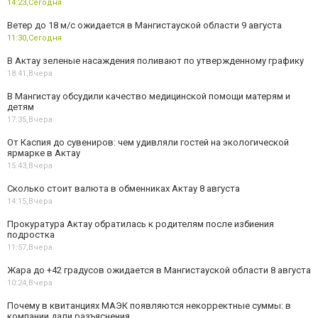
14:23,
Сегодня
Ветер до 18 м/с ожидается в Мангистауской области 9 августа
11:30,
Сегодня
В Актау зеленые насаждения поливают по утвержденному графику
18:41,
Вчера
В Мангистау обсудили качество медицинской помощи матерям и
детям
17:35,
Вчера
От Каспия до сувениров: чем удивляли гостей на экологической
ярмарке в Актау
15:43,
Вчера
Сколько стоит валюта в обменниках Актау 8 августа
14:15,
Вчера
Прокуратура Актау обратилась к родителям после избиения
подростка
11:57,
Вчера
Жара до +42 градусов ожидается в Мангистауской области 8 августа
10:24,
Вчера
Почему в квитанциях МАЭК появляются некорректные суммы: в
компании дали разъяснения