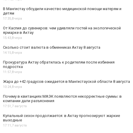
В Мангистау обсудили качество медицинской помощи матерям и
детям
17:35,
Вчера
От Каспия до сувениров: чем удивляли гостей на экологической
ярмарке в Актау
15:43,
Вчера
Сколько стоит валюта в обменниках Актау 8 августа
14:15,
Вчера
Прокуратура Актау обратилась к родителям после избиения
подростка
11:57,
Вчера
Жара до +42 градусов ожидается в Мангистауской области 8 августа
10:24,
Вчера
Почему в квитанциях МАЭК появляются некорректные суммы: в
компании дали разъяснения
17:51,
7 августа
Купальный сезон продолжается: в Актау прогнозируют жаркие
выходные
17:11,
7 августа