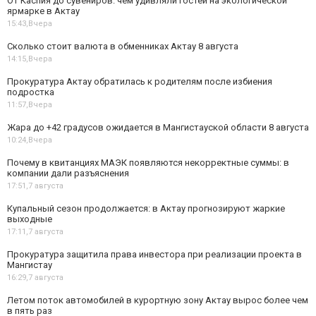
От Каспия до сувениров: чем удивляли гостей на экологической
ярмарке в Актау
15:43,
Вчера
Сколько стоит валюта в обменниках Актау 8 августа
14:15,
Вчера
Прокуратура Актау обратилась к родителям после избиения
подростка
11:57,
Вчера
Жара до +42 градусов ожидается в Мангистауской области 8 августа
10:24,
Вчера
Почему в квитанциях МАЭК появляются некорректные суммы: в
компании дали разъяснения
17:51,
7 августа
Купальный сезон продолжается: в Актау прогнозируют жаркие
выходные
17:11,
7 августа
Прокуратура защитила права инвестора при реализации проекта в
Мангистау
16:29,
7 августа
Летом поток автомобилей в курортную зону Актау вырос более чем
в пять раз