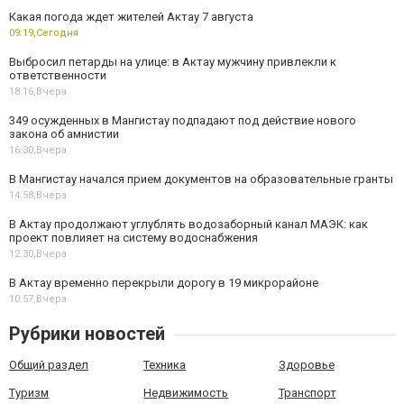
Какая погода ждет жителей Актау 7 августа
09:19,
Сегодня
Выбросил петарды на улице: в Актау мужчину привлекли к
ответственности
18:16,
Вчера
349 осужденных в Мангистау подпадают под действие нового
закона об амнистии
16:30,
Вчера
В Мангистау начался прием документов на образовательные гранты
14:58,
Вчера
В Актау продолжают углублять водозаборный канал МАЭК: как
проект повлияет на систему водоснабжения
12:30,
Вчера
В Актау временно перекрыли дорогу в 19 микрорайоне
10:57,
Вчера
Рубрики новостей
Общий раздел
Техника
Здоровье
Туризм
Недвижимость
Транспорт