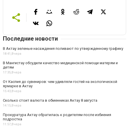
Последние новости
В Актау зеленые насаждения поливают по утвержденному графику
18:41,
Вчера
В Мангистау обсудили качество медицинской помощи матерям и
детям
17:35,
Вчера
От Каспия до сувениров: чем удивляли гостей на экологической
ярмарке в Актау
15:43,
Вчера
Сколько стоит валюта в обменниках Актау 8 августа
14:15,
Вчера
Прокуратура Актау обратилась к родителям после избиения
подростка
11:57,
Вчера