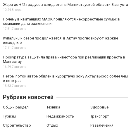
Жара до +42 градусов ожидается в Мангистауской области 8 августа
10:24,
Вчера
Почему в квитанциях МАЭК появляются некорректные суммы: в
компании дали разъяснения
17:51,
7 августа
Купальный сезон продолжается: в Актау прогнозируют жаркие
выходные
17:11,
7 августа
Прокуратура защитила права инвестора при реализации проекта в
Мангистау
16:29,
7 августа
Летом поток автомобилей в курортную зону Актау вырос более чем
в пять раз
15:53,
7 августа
Рубрики новостей
Общий раздел
Техника
Здоровье
Туризм
Недвижимость
Транспорт
Строительство
Отдых
Развлечения