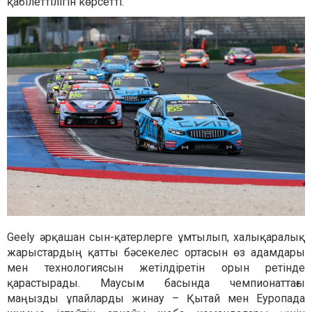
қабілеттілігін көрсетті.
Geely әрқашан сын-қатерлерге ұмтылып, халықаралық
жарыстардың қатты бәсекелес ортасын өз адамдары
мен технологиясын жетілдіретін орын ретінде
қарастырады. Маусым басында чемпионаттағы
маңызды ұпайларды жинау – Қытай мен Еуропада