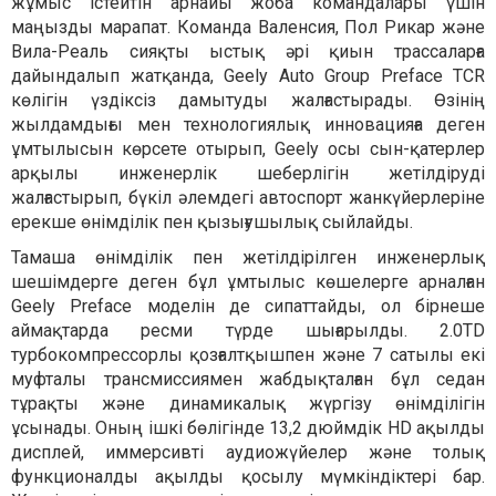
жұмыс істейтін арнайы жоба командалары үшін
маңызды марапат. Команда Валенсия, Пол Рикар және
Вила-Реаль сияқты ыстық әрі қиын трассаларға
дайындалып жатқанда, Geely Auto Group Preface TCR
көлігін үздіксіз дамытуды жалғастырады. Өзінің
жылдамдығы мен технологиялық инновацияға деген
ұмтылысын көрсете отырып, Geely осы сын-қатерлер
арқылы инженерлік шеберлігін жетілдіруді
жалғастырып, бүкіл әлемдегі автоспорт жанкүйерлеріне
ерекше өнімділік пен қызығушылық сыйлайды.
Тамаша өнімділік пен жетілдірілген инженерлық
шешімдерге деген бұл ұмтылыс көшелерге арналған
Geely Preface моделін де сипаттайды, ол бірнеше
аймақтарда ресми түрде шығарылды. 2.0TD
турбокомпрессорлы қозғалтқышпен және 7 сатылы екі
муфталы трансмиссиямен жабдықталған бұл седан
тұрақты және динамикалық жүргізу өнімділігін
ұсынады. Оның ішкі бөлігінде 13,2 дюймдік HD ақылды
дисплей, иммерсивті аудиожүйелер және толық
функционалды ақылды қосылу мүмкіндіктері бар.