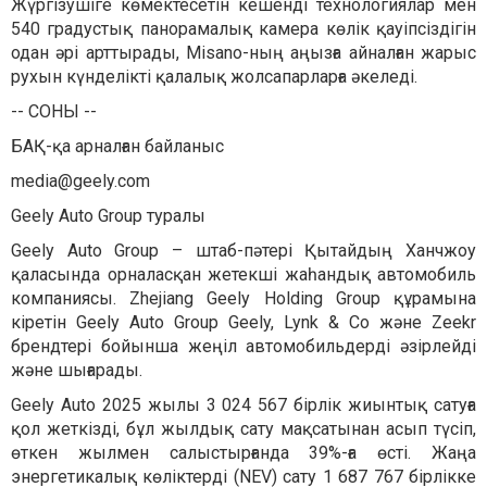
Жүргізушіге көмектесетін кешенді технологиялар мен
540 градустық панорамалық камера көлік қауіпсіздігін
одан әрі арттырады, Misano-ның аңызға айналған жарыс
рухын күнделікті қалалық жолсапарларға әкеледі.
-- СОНЫ --
БАҚ-қа арналған байланыс
media@geely.com
Geely Auto Group туралы
Geely Auto Group – штаб-пәтері Қытайдың Ханчжоу
қаласында орналасқан жетекші жаһандық автомобиль
компаниясы. Zhejiang Geely Holding Group құрамына
кіретін Geely Auto Group Geely, Lynk & Co және Zeekr
брендтері бойынша жеңіл автомобильдерді әзірлейді
және шығарады.
Geely Auto 2025 жылы 3 024 567 бірлік жиынтық сатуға
қол жеткізді, бұл жылдық сату мақсатынан асып түсіп,
өткен жылмен салыстырғанда 39%-ға өсті. Жаңа
энергетикалық көліктерді (NEV) сату 1 687 767 бірлікке