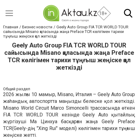
18+
Главная
Бизнес новости
Geely Auto Group FIA TCR WORLD TOUR
сайысында Misano қаласында жаңа Preface TCR көлігімен тарихи
тұңғыш жеңіске қол жеткізді
Geely Auto Group FIA TCR WORLD TOUR
сайысында Misano қаласында жаңа Preface
TCR көлігімен тарихи тұңғыш жеңіске қол
жеткізді
Общий раздел
2026 жылғы 10 мамыр, Misano, Италия – Geely Auto Group
жаһандық автоспортта маңызды белеске қол жеткізді.
Misano World Circuit Marco Simoncelli трассасында өткен
FIA TCR WORLD TOUR кезінде Geely Auto қытайлық
жүргізуші Ма Цинхуа басқарған жаңа Geely Preface
TCR(Geely-дің "Xing Rui" моделі) көлігімен тарихи тұңғыш
жеңіске жетті.