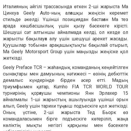
Италияның әйгілі трассасында өткен 2-ші жарыста Ма
Цинхуа Geely Auto-ның алғашқы жеңісін керемет
стильде әкелді. Үшінші позициядан бастаған Ма тез
арада көшбасшылық үшін қызу бәсекеге кірісті.
Шешуші сәт алтыншы айналмада келді, ол кезде ол
жарысты бақылауға алу үшін шешуші әрекет жасады.
Қуушылар тобынан арақашықтықты бақылай отырып,
Ма Geely Motorsport Group үшін маңызды жеңіске қол
жеткізді.
Geely Preface TCR – жаһандық команданың кеңейтілген
сынақтары мен дамуының нәтижесі – өзінің дебюттік
демалыс күндерінде бірден әсер етті. Мадың
триумфымен қатар, Kumho FIA TCR WORLD TOUR
турнирінің қорғаушы чемпионы Янн Эрлахер 15
айналмалы 1-ші жарыстың ашылуында үшінші орын
алып, Geely үшін тарихи тұңғыш подъескіге қол жеткізді.
Оның үстіне, 2-ші жарыста Тед Бьорк өз
командаласымен бірге подъескіге көтеріліп, жаңа
көліктің мықты негізгі қарқыны мен бәсекеге