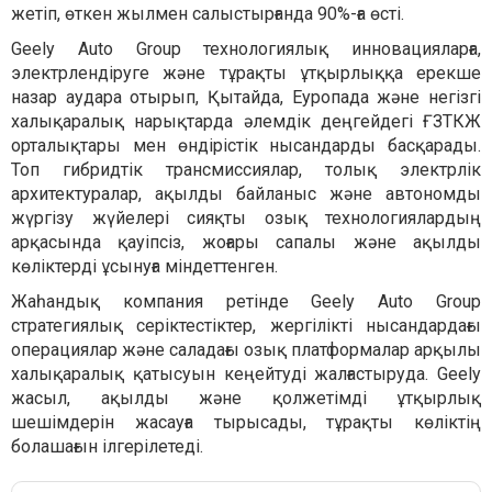
жетіп, өткен жылмен салыстырғанда 90%-ға өсті.
Geely Auto Group технологиялық инновацияларға,
электрлендіруге және тұрақты ұтқырлыққа ерекше
назар аудара отырып, Қытайда, Еуропада және негізгі
халықаралық нарықтарда әлемдік деңгейдегі ҒЗТКЖ
орталықтары мен өндірістік нысандарды басқарады.
Топ гибридтік трансмиссиялар, толық электрлік
архитектуралар, ақылды байланыс және автономды
жүргізу жүйелері сияқты озық технологиялардың
арқасында қауіпсіз, жоғары сапалы және ақылды
көліктерді ұсынуға міндеттенген.
Жаһандық компания ретінде Geely Auto Group
стратегиялық серіктестіктер, жергілікті нысандардағы
операциялар және саладағы озық платформалар арқылы
халықаралық қатысуын кеңейтуді жалғастыруда. Geely
жасыл, ақылды және қолжетімді ұтқырлық
шешімдерін жасауға тырысады, тұрақты көліктің
болашағын ілгерілетеді.