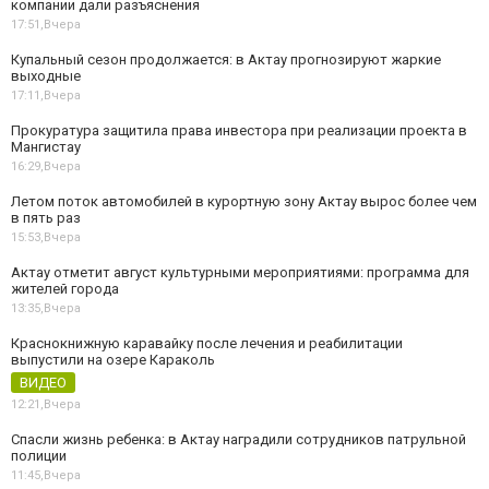
компании дали разъяснения
17:51,
Вчера
Купальный сезон продолжается: в Актау прогнозируют жаркие
выходные
17:11,
Вчера
Прокуратура защитила права инвестора при реализации проекта в
Мангистау
16:29,
Вчера
Летом поток автомобилей в курортную зону Актау вырос более чем
в пять раз
15:53,
Вчера
Актау отметит август культурными мероприятиями: программа для
жителей города
13:35,
Вчера
Краснокнижную каравайку после лечения и реабилитации
выпустили на озере Караколь
ВИДЕО
12:21,
Вчера
Спасли жизнь ребенка: в Актау наградили сотрудников патрульной
полиции
11:45,
Вчера