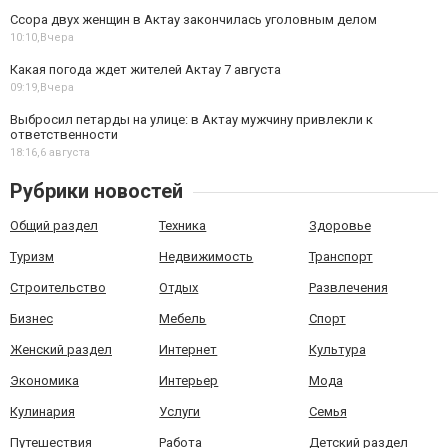
Ссора двух женщин в Актау закончилась уголовным делом
10:10,
Вчера
Какая погода ждет жителей Актау 7 августа
09:19,
Вчера
Выбросил петарды на улице: в Актау мужчину привлекли к
ответственности
18:16,
6 августа
Рубрики новостей
Общий раздел
Техника
Здоровье
Туризм
Недвижимость
Транспорт
Строительство
Отдых
Развлечения
Бизнес
Мебель
Спорт
Женский раздел
Интернет
Культура
Экономика
Интерьер
Мода
Кулинария
Услуги
Семья
Путешествия
Работа
Детский раздел