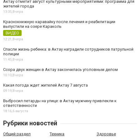
Актау отметит август культурными мероприятиями: программа для
жителей города
13:35,
Вчера
Краснокнижную каравайку после лечения и реабилитации
выпустили на озере Караколь
ВИДЕО
12:21,
Вчера
Спасли жизнь ребенка: в Актау наградили сотрудников патрульной
полиции
11:45,
Вчера
Ссора двух женщин в Актау закончилась уголовным делом
10:10,
Вчера
Какая погода ждет жителей Актау 7 августа
09:19,
Вчера
Выбросил петарды на улице: в Актау мужчину привлекли к
ответственности
18:16,
6 августа
Рубрики новостей
Общий раздел
Техника
Здоровье