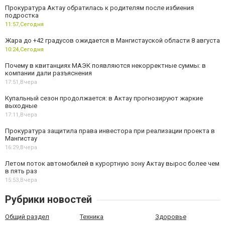
Прокуратура Актау обратилась к родителям после избиения
подростка
11:57,
Сегодня
Жара до +42 градусов ожидается в Мангистауской области 8 августа
10:24,
Сегодня
Почему в квитанциях МАЭК появляются некорректные суммы: в
компании дали разъяснения
17:51,
Вчера
Купальный сезон продолжается: в Актау прогнозируют жаркие
выходные
17:11,
Вчера
Прокуратура защитила права инвестора при реализации проекта в
Мангистау
16:29,
Вчера
Летом поток автомобилей в курортную зону Актау вырос более чем
в пять раз
15:53,
Вчера
Рубрики новостей
Общий раздел
Техника
Здоровье