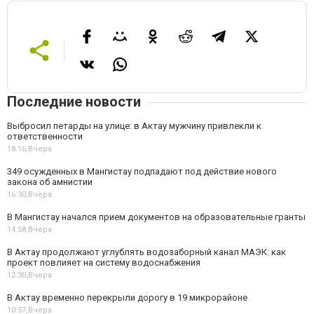
Последние новости
Выбросил петарды на улице: в Актау мужчину привлекли к
ответственности
18:16,
Вчера
349 осужденных в Мангистау подпадают под действие нового
закона об амнистии
16:30,
Вчера
В Мангистау начался прием документов на образовательные гранты
14:58,
Вчера
В Актау продолжают углублять водозаборный канал МАЭК: как
проект повлияет на систему водоснабжения
12:30,
Вчера
В Актау временно перекрыли дорогу в 19 микрорайоне
10:57,
Вчера