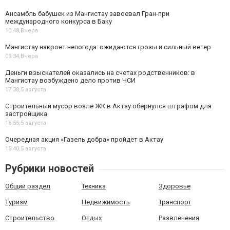
Ансамбль бабушек из Мангистау завоевал Гран-при
международного конкурса в Баку
10:48,
Вчера
Мангистау накроет непогода: ожидаются грозы и сильный ветер
09:34,
Вчера
Деньги взыскателей оказались на счетах родственников: в
Мангистау возбуждено дело против ЧСИ
17:38,
5 августа
Строительный мусор возле ЖК в Актау обернулся штрафом для
застройщика
16:55,
5 августа
Очередная акция «Газель добра» пройдет в Актау
15:40,
5 августа
Рубрики новостей
Общий раздел
Техника
Здоровье
Туризм
Недвижимость
Транспорт
Строительство
Отдых
Развлечения