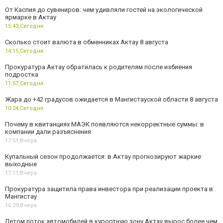
От Каспия до сувениров: чем удивляли гостей на экологической
ярмарке в Актау
15:43,
Сегодня
Сколько стоит валюта в обменниках Актау 8 августа
14:15,
Сегодня
Прокуратура Актау обратилась к родителям после избиения
подростка
11:57,
Сегодня
Жара до +42 градусов ожидается в Мангистауской области 8 августа
10:24,
Сегодня
Почему в квитанциях МАЭК появляются некорректные суммы: в
компании дали разъяснения
17:51,
Вчера
Купальный сезон продолжается: в Актау прогнозируют жаркие
выходные
17:11,
Вчера
Прокуратура защитила права инвестора при реализации проекта в
Мангистау
16:29,
Вчера
Летом поток автомобилей в курортную зону Актау вырос более чем