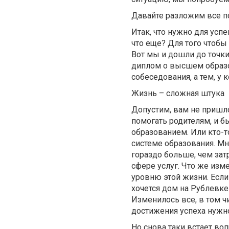
Давайте разложим все п
Итак, что нужно для усп
что еще? Для того чтоб
Вот мы и дошли до точки 
диплом о высшем образов
собеседования, а тем, у 
Жизнь – сложная штука
Допустим, вам не пришло
помогать родителям, и 
образованием. Или кто-т
системе образования. Мн
гораздо больше, чем зат
сфере услуг. Что же изм
уровню этой жизни. Есл
хочется дом на Рублевке
Изменилось все, в том ч
достижения успеха нуж
Но снова таки встает воп