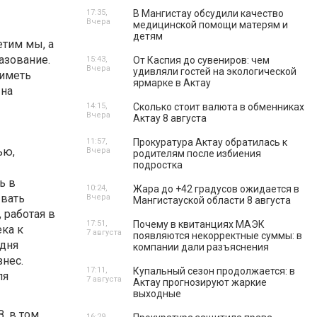
17:35,
В Мангистау обсудили качество
Вчера
медицинской помощи матерям и
детям
етим мы, а
азование.
15:43,
От Каспия до сувениров: чем
Вчера
удивляли гостей на экологической
 иметь
ярмарке в Актау
 на
14:15,
Сколько стоит валюта в обменниках
Вчера
Актау 8 августа
11:57,
Прокуратура Актау обратилась к
ью,
Вчера
родителям после избиения
подростка
ь в
10:24,
Жара до +42 градусов ожидается в
ывать
Вчера
Мангистауской области 8 августа
 работая в
17:51,
Почему в квитанциях МАЭК
ека к
7 августа
появляются некорректные суммы: в
одня
компании дали разъяснения
знес.
17:11,
Купальный сезон продолжается: в
ля
7 августа
Актау прогнозируют жаркие
выходные
З, в том
16:29,