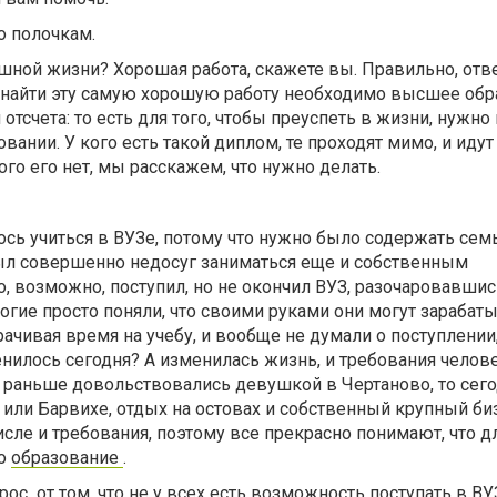
о полочкам.
ешной жизни? Хорошая работа, скажете вы. Правильно, отв
ы найти эту самую хорошую работу необходимо высшее обр
отсчета: то есть для того, чтобы преуспеть в жизни, нужно
ании. У кого есть такой диплом, те проходят мимо, и идут
кого его нет, мы расскажем, что нужно делать.
сь учиться в ВУЗе, потому что нужно было содержать сем
был совершенно недосуг заниматься еще и собственным
о, возможно, поступил, но не окончил ВУЗ, разочаровавшис
огие просто поняли, что своими руками они могут зарабат
рачивая время на учебу, и вообще не думали о поступлении,
енилось сегодня? А изменилась жизнь, и требования челов
и раньше довольствовались девушкой в Чертаново, то сег
 или Барвихе, отдых на остовах и собственный крупный би
исле и требования, поэтому все прекрасно понимают, что д
но
образование
.
рос от том, что не у всех есть возможность поступать в ВУ