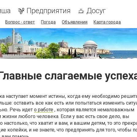
иша
Предприятия
Досуг
Вопрос - ответ
Погода
Объявления
Карта города
Главные слагаемые успех
а наступает момент истины, когда ему необходимо решить
альше: оставить все как есть или попытаться изменить сит
ьно. Речь идет
о работе
, которая является немаловажным
изни любого человека. Если у вас есть свое дело, вы
 настолько, что хватит и вам, и вашим детям, то это прекр
ие копейки, и не знаете, что предпринять для того, чтобы 
 вам помочь.