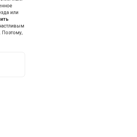
енное
езда или
пить
счастливым
. Поэтому,