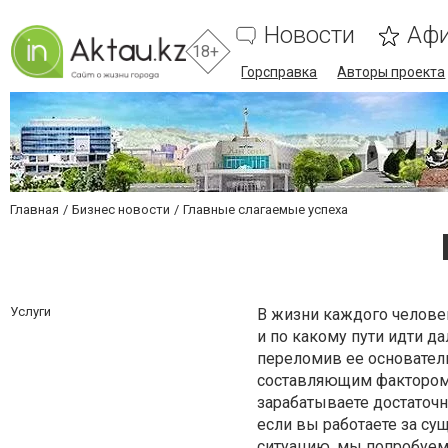
Новости
Аф
18+
Горсправка
Авторы проекта
Главная
Бизнес новости
Главные слагаемые успеха
Услуги
В жизни каждого человек
и по какому пути идти д
переломив ее основател
составляющим фактором ж
зарабатываете достаточно
если вы работаете за сущ
ситуацию, мы попробуем