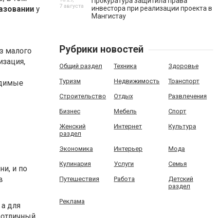
Прокуратура защитила права
7 августа
азовании
у
инвестора при реализации проекта в
Мангистау
Рубрики новостей
з малого
изация,
Общий раздел
Техника
Здоровье
Туризм
Недвижимость
Транспорт
одимые
Строительство
Отдых
Развлечения
Бизнес
Мебель
Спорт
Женский
Интернет
Культура
раздел
Экономика
Интерьер
Мода
Кулинария
Услуги
Семья
и, и по
в
Путешествия
Работа
Детский
раздел
Реклама
 а для
 отличный