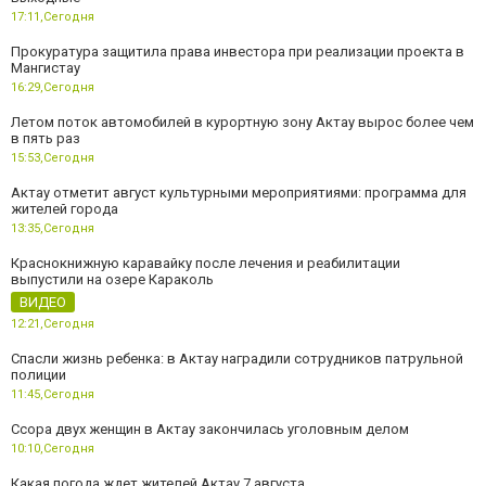
17:11,
Сегодня
Прокуратура защитила права инвестора при реализации проекта в
Мангистау
16:29,
Сегодня
Летом поток автомобилей в курортную зону Актау вырос более чем
в пять раз
15:53,
Сегодня
Актау отметит август культурными мероприятиями: программа для
жителей города
13:35,
Сегодня
Краснокнижную каравайку после лечения и реабилитации
выпустили на озере Караколь
ВИДЕО
12:21,
Сегодня
Спасли жизнь ребенка: в Актау наградили сотрудников патрульной
полиции
11:45,
Сегодня
Ссора двух женщин в Актау закончилась уголовным делом
10:10,
Сегодня
Какая погода ждет жителей Актау 7 августа