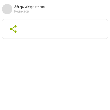
Айгерим Куралтаева
Редактор