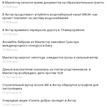
В Мангистау начался прием документов на образовательные гранты
14:58,
Вчера
В Актау продолжают углублять водозаборный канал МАЭК: как
проект повлияет на систему водоснабжения
12:30,
Вчера
В Актау временно перекрыли дорогу в 19 микрорайоне
10:57,
Вчера
Ансамбль бабушек из Мангистау завоевал Гран-при
международного конкурса в Баку
10:48,
Вчера
Мангистау накроет непогода: ожидаются грозы и сильный ветер
09:34,
Вчера
Деньги взыскателей оказались на счетах родственников: в
Мангистау возбуждено дело против ЧСИ
17:38,
5 августа
Строительный мусор возле ЖК в Актау обернулся штрафом для
застройщика
16:55,
5 августа
Очередная акция «Газель добра» пройдет в Актау
15:40,
5 августа