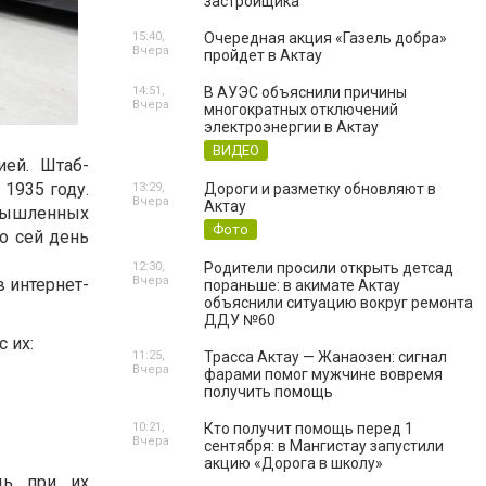
застройщика
15:40,
Очередная акция «Газель добра»
Вчера
пройдет в Актау
14:51,
В АУЭС объяснили причины
Вчера
многократных отключений
электроэнергии в Актау
ВИДЕО
ией
.
Штаб
-
1935
году
.
13:29,
Дороги и разметку обновляют в
Вчера
Актау
мышленных
Фото
о
сей
день
12:30,
Родители просили открыть детсад
Вчера
в интернет-
пораньше: в акимате Актау
объяснили ситуацию вокруг ремонта
ДДУ №60
с
их:
11:25,
Трасса Актау — Жанаозен: сигнал
Вчера
фарами помог мужчине вовремя
получить помощь
10:21,
Кто получит помощь перед 1
Вчера
сентября: в Мангистау запустили
акцию «Дорога в школу»
дь
при
их