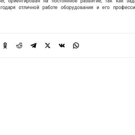
er
,
ориентирован
на
постоянное
развитие
,
так
как
зад
агодаря
отличной
работе
оборудования
и
его
професс