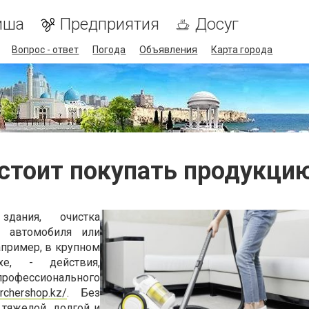
иша
Предприятия
Досуг
Вопрос - ответ
Погода
Объявления
Карта города
стоит покупать продукцию
здания
,
очистка
автомобиля
или
апример
,
в
крупном
хе
, -
действия
,
профессионального
archershop.kz/
.
Без
тяжелой
,
долгой
и