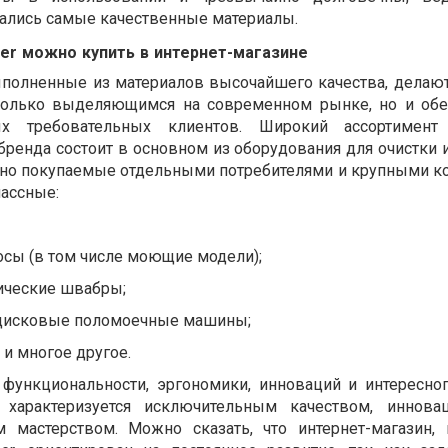
ались
самые
качественные
материалы
.
er
можно
купить
в
интернет
-
магазине
полненные
из
материалов
высочайшего
качества
,
делаю
только
выделяющимся
на
современном
рынке
,
но
и
об
ых
требовательных
клиентов
.
Широкий
ассортимент
бренда
состоит
в
основном
из
оборудования
для
очистки
но
покупаемые
отдельными
потребителями
и
крупными
к
ассные:
осы
(
в
том
числе
моющие модели);
ические
швабры;
дисковые
поломоечные
машины;
и многое другое.
функциональности
,
эргономики
,
инноваций
и
интересно
характеризуется
исключительным
качеством
,
иннова
м
мастерством
.
Можно
сказать
,
что
интернет
-
магазин
,