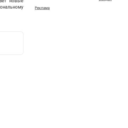
ает
новые
иональному
Реклама