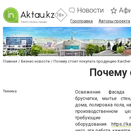
Новости
Аф
18+
Горсправка
Авторы проекта
Главная
Бизнес новости
Почему стоит покупать продукцию Karcher
Почему 
Техника
Освежение
фасада
брусчатки
,
мытье
стен,
дома
,
полировка
пола
,
н
производственном
це
требующие
оборудования
https://k
него
эта
работа
кажется