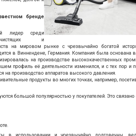
звестном
бренде
й
лидер
среди
чистящих
и
йств
на
мировом
рынке
с
чрезвычайно
богатой
истор
дится
в
Виннендене
,
Германия
.
Компания
была
основана
в
изировалась
на
производстве
высококачественных
про
йшем
профиль
её
деятельности
изменился,
и
с
тех
пор
и
п
ся
на
производство
аппаратов
высокого
давления
.
ивительные продукты во многих точках, например, посети
уются
большой
популярностью
у
покупателей
. Э
то
связано
оте
.
ты
в
использовании
и
чрезвычайно
долговечны
,
ве