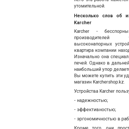
утомительной
.
Несколько
слов
об
и
Karcher
Karcher
-
бесспорны
производителей
высоконапорных
устро
квартира
компании
нахо
Изначально
она
специал
печей
.
Однако
в
дальне
наибольший
упор
делает
Вы можете купить эти уд
магазин Karchershop.kz.
Устройства
Karcher
польз
-
надежностью;
-
эффективностью;
-
эргономичностью
в
раб
Кроме
того
,
они
прос