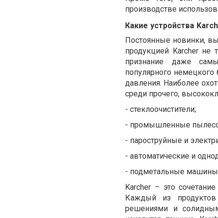
производстве
использов
Какие
устройства
Karch
Постоянные
новинки
,
вы
продукцией
Karcher
не
признание
даже
сам
популярного
немецкого
давления
.
Наиболее
охот
среди
прочего
,
высококл
-
стеклоочистители;
-
промышленные
пылес
-
пароструйные и
электр
- автоматические
и
одно
-
подметальные
машины 
Karcher – это сочетание
Каждый
из
продуктов
решениями
и
солидны