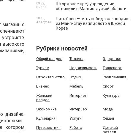
09:29,
Штормовое предупреждение
Вчера
объявили в Мангистауской области
18:10,
Пять боев — пять побед: таэквондист
4 августа
из Мангистау взял золото в Южной
т
магазин
с
Корее
еспечивают
устройств
и
высокого
Рубрики новостей
омпаниями
,
Общий раздел
Техника
Здоровье
Туризм
Недвижимость
Транспорт
Строительство
Отдых
Развлечения
Бизнес
Мебель
Спорт
Женский
Интернет
Культура
раздел
Экономика
Интерьер
Мода
го
дизайна
.
Кулинария
Услуги
Семья
ционными
в
котором
Путешествия
Работа
Детский
раздел