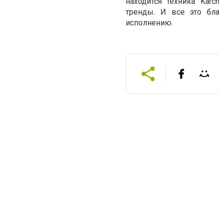
находится
техника
Karch
тренды
.
И
все
это
бл
исполнению
.