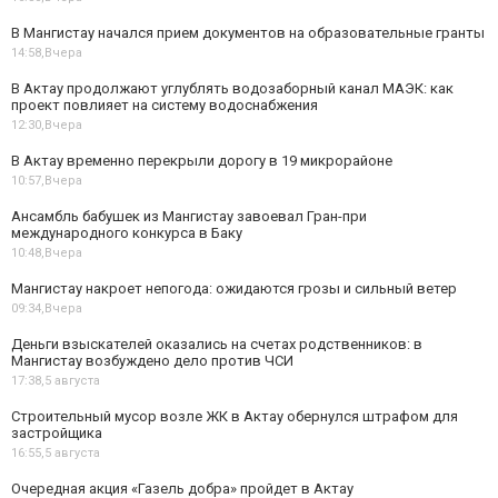
В Мангистау начался прием документов на образовательные гранты
14:58,
Вчера
В Актау продолжают углублять водозаборный канал МАЭК: как
проект повлияет на систему водоснабжения
12:30,
Вчера
В Актау временно перекрыли дорогу в 19 микрорайоне
10:57,
Вчера
Ансамбль бабушек из Мангистау завоевал Гран-при
международного конкурса в Баку
10:48,
Вчера
Мангистау накроет непогода: ожидаются грозы и сильный ветер
09:34,
Вчера
Деньги взыскателей оказались на счетах родственников: в
Мангистау возбуждено дело против ЧСИ
17:38,
5 августа
Строительный мусор возле ЖК в Актау обернулся штрафом для
застройщика
16:55,
5 августа
Очередная акция «Газель добра» пройдет в Актау