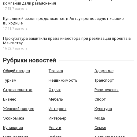
компании дали разъяснения
17:51,
7 августа
Купальный сезон продолжается: в Актау прогнозируют жаркие
выходные
17:11,
7 августа
Прокуратура защитила права инвестора при реализации проекта в
Мангистау
16:29,
7 августа
Рубрики новостей
Общий раздел
Техника
Здоровье
Туризм
Недвижимость
Транспорт
Строительство
Отдых
Развлечения
Бизнес
Мебель
Спорт
Женский раздел
Интернет
Культура
Экономика
Интерьер
Мода
Кулинария
Услуги
Семья