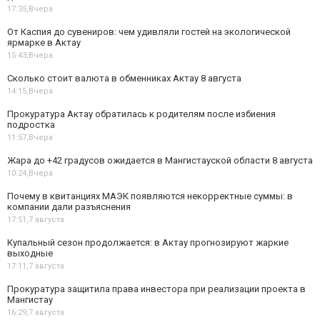
17:35,
Вчера
От Каспия до сувениров: чем удивляли гостей на экологической
ярмарке в Актау
15:43,
Вчера
Сколько стоит валюта в обменниках Актау 8 августа
14:15,
Вчера
Прокуратура Актау обратилась к родителям после избиения
подростка
11:57,
Вчера
Жара до +42 градусов ожидается в Мангистауской области 8 августа
10:24,
Вчера
Почему в квитанциях МАЭК появляются некорректные суммы: в
компании дали разъяснения
17:51,
7 августа
Купальный сезон продолжается: в Актау прогнозируют жаркие
выходные
17:11,
7 августа
Прокуратура защитила права инвестора при реализации проекта в
Мангистау
16:29,
7 августа