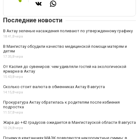
Последние новости
В Актау зеленые насаждения поливают по утвержденному графику
18:41,
Вчера
В Мангистау обсудили качество медицинской помощи матерям и
детям
17:35,
Вчера
От Каспия до сувениров: чем удивляли гостей на экологической
ярмарке в Актау
15:43,
Вчера
Сколько стоит валюта в обменниках Актау 8 августа
14:15,
Вчера
Прокуратура Актау обратилась к родителям после избиения
подростка
11:57,
Вчера
Жара до +42 градусов ожидается в Мангистауской области 8 августа
10:24,
Вчера
Почему в квитанциях МАЭК появляются некорректные суммы: в