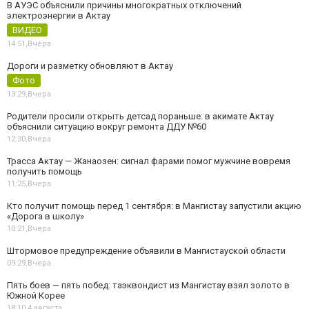
В АУЭС объяснили причины многократных отключений
электроэнергии в Актау
ВИДЕО
14:51,
Вчера
Дороги и разметку обновляют в Актау
Фото
13:29,
Вчера
Родители просили открыть детсад пораньше: в акимате Актау
объяснили ситуацию вокруг ремонта ДДУ №60
12:30,
Вчера
Трасса Актау — Жанаозен: сигнал фарами помог мужчине вовремя
получить помощь
11:25,
Вчера
Кто получит помощь перед 1 сентября: в Мангистау запустили акцию
«Дорога в школу»
10:21,
Вчера
Штормовое предупреждение объявили в Мангистауской области
09:29,
Вчера
Пять боев — пять побед: таэквондист из Мангистау взял золото в
Южной Корее
18:10,
4 августа