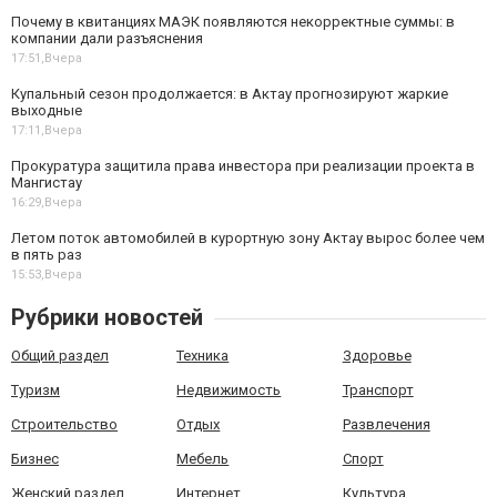
Почему в квитанциях МАЭК появляются некорректные суммы: в
компании дали разъяснения
17:51,
Вчера
Купальный сезон продолжается: в Актау прогнозируют жаркие
выходные
17:11,
Вчера
Прокуратура защитила права инвестора при реализации проекта в
Мангистау
16:29,
Вчера
Летом поток автомобилей в курортную зону Актау вырос более чем
в пять раз
15:53,
Вчера
Рубрики новостей
Общий раздел
Техника
Здоровье
Туризм
Недвижимость
Транспорт
Строительство
Отдых
Развлечения
Бизнес
Мебель
Спорт
Женский раздел
Интернет
Культура