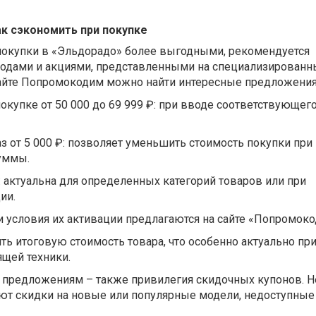
ак сэкономить при покупке
 покупки в «Эльдорадо» более выгодными, рекомендуется
одами и акциями, представленными на специализированн
 сайте Попромокодим можно найти интересные предложения
покупке от 50 000 до 69 999 ₽: при вводе соответствующег
аз от 5 000 ₽: позволяет уменьшить стоимость покупки при
уммы.
: актуальна для определенных категорий товаров или при
ии.
 условия их активации предлагаются на сайте «Попромоко
ь итоговую стоимость товара, что особенно актуально пр
ящей техники.
предложениям – также привилегия скидочных купонов. 
т скидки на новые или популярные модели, недоступные