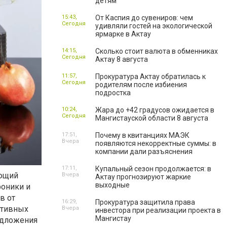
детям
15:43,
От Каспия до сувениров: чем
Сегодня
удивляли гостей на экологической
ярмарке в Актау
14:15,
Сколько стоит валюта в обменниках
Сегодня
Актау 8 августа
11:57,
Прокуратура Актау обратилась к
Сегодня
родителям после избиения
подростка
10:24,
Жара до +42 градусов ожидается в
Сегодня
Мангистауской области 8 августа
17:51,
Почему в квитанциях МАЭК
Вчера
появляются некорректные суммы: в
компании дали разъяснения
17:11,
Купальный сезон продолжается: в
ающий
Вчера
Актау прогнозируют жаркие
выходные
роники и
в от
16:29,
Прокуратура защитила права
ктивных
Вчера
инвестора при реализации проекта в
Мангистау
едложения