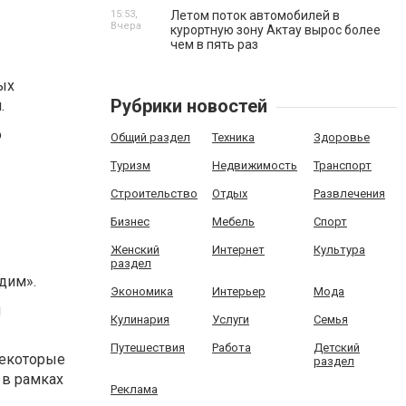
15:53,
Летом поток автомобилей в
Вчера
курортную зону Актау вырос более
чем в пять раз
ых
Рубрики новостей
.
о
Общий раздел
Техника
Здоровье
Туризм
Недвижимость
Транспорт
Строительство
Отдых
Развлечения
Бизнес
Мебель
Спорт
Женский
Интернет
Культура
раздел
дим».
Экономика
Интерьер
Мода
и
Кулинария
Услуги
Семья
Путешествия
Работа
Детский
Некоторые
раздел
 в рамках
Реклама