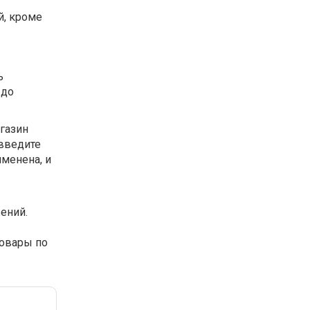
й, кроме
ь
 до
газин
 введите
именена, и
ений.
товары по