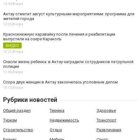
15:53,
Вчера
Актау отметит август культурными мероприятиями: программа для
жителей города
13:35,
Вчера
Краснокнижную каравайку после лечения и реабилитации
выпустили на озере Караколь
ВИДЕО
12:21,
Вчера
Спасли жизнь ребенка: в Актау наградили сотрудников патрульной
полиции
11:45,
Вчера
Ссора двух женщин в Актау закончилась уголовным делом
10:10,
Вчера
Рубрики новостей
Общий раздел
Техника
Здоровье
Туризм
Недвижимость
Транспорт
Строительство
Отдых
Развлечения
Бизнес
Мебель
Спорт