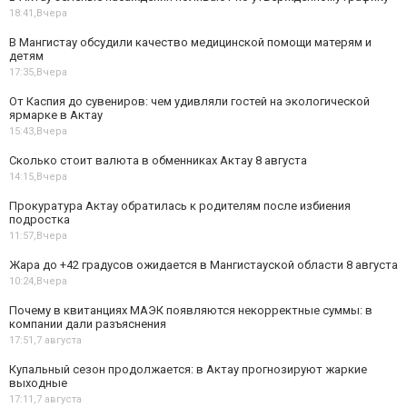
18:41,
Вчера
В Мангистау обсудили качество медицинской помощи матерям и
детям
17:35,
Вчера
От Каспия до сувениров: чем удивляли гостей на экологической
ярмарке в Актау
15:43,
Вчера
Сколько стоит валюта в обменниках Актау 8 августа
14:15,
Вчера
Прокуратура Актау обратилась к родителям после избиения
подростка
11:57,
Вчера
Жара до +42 градусов ожидается в Мангистауской области 8 августа
10:24,
Вчера
Почему в квитанциях МАЭК появляются некорректные суммы: в
компании дали разъяснения
17:51,
7 августа
Купальный сезон продолжается: в Актау прогнозируют жаркие
выходные
17:11,
7 августа