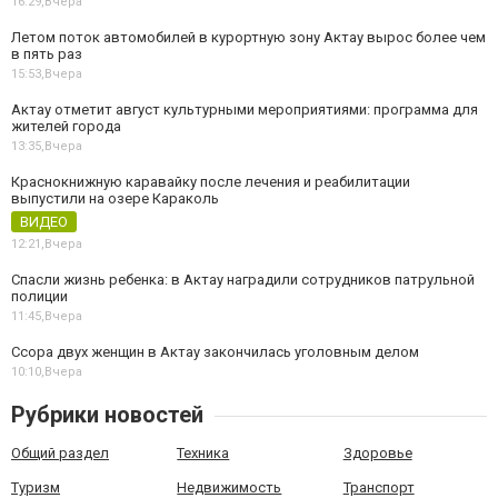
16:29,
Вчера
Летом поток автомобилей в курортную зону Актау вырос более чем
в пять раз
15:53,
Вчера
Актау отметит август культурными мероприятиями: программа для
жителей города
13:35,
Вчера
Краснокнижную каравайку после лечения и реабилитации
выпустили на озере Караколь
ВИДЕО
12:21,
Вчера
Спасли жизнь ребенка: в Актау наградили сотрудников патрульной
полиции
11:45,
Вчера
Ссора двух женщин в Актау закончилась уголовным делом
10:10,
Вчера
Рубрики новостей
Общий раздел
Техника
Здоровье
Туризм
Недвижимость
Транспорт