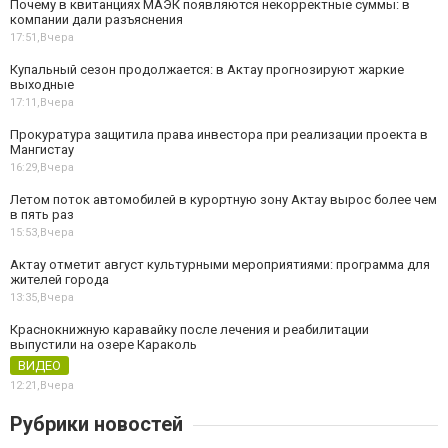
Почему в квитанциях МАЭК появляются некорректные суммы: в
компании дали разъяснения
17:51,
Вчера
Купальный сезон продолжается: в Актау прогнозируют жаркие
выходные
17:11,
Вчера
Прокуратура защитила права инвестора при реализации проекта в
Мангистау
16:29,
Вчера
Летом поток автомобилей в курортную зону Актау вырос более чем
в пять раз
15:53,
Вчера
Актау отметит август культурными мероприятиями: программа для
жителей города
13:35,
Вчера
Краснокнижную каравайку после лечения и реабилитации
выпустили на озере Караколь
ВИДЕО
12:21,
Вчера
Рубрики новостей