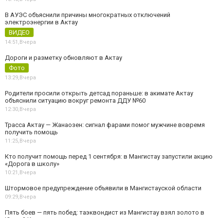
В АУЭС объяснили причины многократных отключений
электроэнергии в Актау
ВИДЕО
14:51,
Вчера
Дороги и разметку обновляют в Актау
Фото
13:29,
Вчера
Родители просили открыть детсад пораньше: в акимате Актау
объяснили ситуацию вокруг ремонта ДДУ №60
12:30,
Вчера
Трасса Актау — Жанаозен: сигнал фарами помог мужчине вовремя
получить помощь
11:25,
Вчера
Кто получит помощь перед 1 сентября: в Мангистау запустили акцию
«Дорога в школу»
10:21,
Вчера
Штормовое предупреждение объявили в Мангистауской области
09:29,
Вчера
Пять боев — пять побед: таэквондист из Мангистау взял золото в