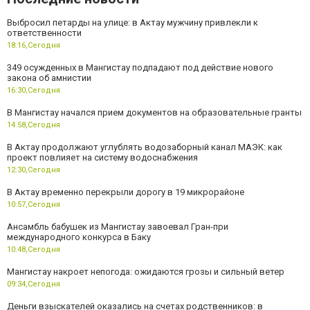
Выбросил петарды на улице: в Актау мужчину привлекли к
ответственности
18:16,
Сегодня
349 осужденных в Мангистау подпадают под действие нового
закона об амнистии
16:30,
Сегодня
В Мангистау начался прием документов на образовательные гранты
14:58,
Сегодня
В Актау продолжают углублять водозаборный канал МАЭК: как
проект повлияет на систему водоснабжения
12:30,
Сегодня
В Актау временно перекрыли дорогу в 19 микрорайоне
10:57,
Сегодня
Ансамбль бабушек из Мангистау завоевал Гран-при
международного конкурса в Баку
10:48,
Сегодня
Мангистау накроет непогода: ожидаются грозы и сильный ветер
09:34,
Сегодня
Деньги взыскателей оказались на счетах родственников: в