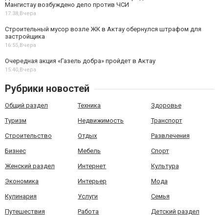
Мангистау возбуждено дело против ЧСИ
17:38,
Вчера
Строительный мусор возле ЖК в Актау обернулся штрафом для
застройщика
16:55,
Вчера
Очередная акция «Газель добра» пройдет в Актау
15:40,
Вчера
Рубрики новостей
Общий раздел
Техника
Здоровье
Туризм
Недвижимость
Транспорт
Строительство
Отдых
Развлечения
Бизнес
Мебель
Спорт
Женский раздел
Интернет
Культура
Экономика
Интерьер
Мода
Кулинария
Услуги
Семья
Путешествия
Работа
Детский раздел