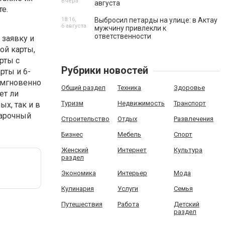
Вчера
августа
е.
18:16,
Выбросил петарды на улице: в Актау
6 августа
мужчину привлекли к
ответственности
 заявку и
ой карты,
рты с
Рубрики новостей
рты и 6-
и мгновенно
Общий раздел
Техника
Здоровье
ет ли
Туризм
Недвижимость
Транспорт
ых, так и в
дарочный
Строительство
Отдых
Развлечения
Бизнес
Мебель
Спорт
Женский
Интернет
Культура
раздел
Экономика
Интерьер
Мода
Кулинария
Услуги
Семья
Путешествия
Работа
Детский
раздел