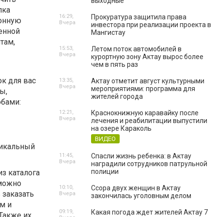
выходные
пка
16:29,
Прокуратура защитила права
ронную
Вчера
инвестора при реализации проекта в
венной
Мангистау
там,
15:53,
Летом поток автомобилей в
Вчера
курортную зону Актау вырос более
чем в пять раз
к для вас
13:35,
Актау отметит август культурными
Вчера
мероприятиями: программа для
ы,
жителей города
обами:
12:21,
Краснокнижную каравайку после
Вчера
лечения и реабилитации выпустили
на озере Караколь
ВИДЕО
никальный
11:45,
Спасли жизнь ребенка: в Актау
Вчера
наградили сотрудников патрульной
полиции
из каталога
 можно
10:10,
Ссора двух женщин в Актау
 заказать
Вчера
закончилась уголовным делом
м и
09:19,
Какая погода ждет жителей Актау 7
Также их