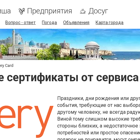
иша
Предприятия
Досуг
Вопрос - ответ
Погода
Объявления
Карта города
ry Card
 сертификаты от сервиса G
Праздники, дни рождения или дру
события, требующие от нас выбор
другому человеку, не всегда радую
Виной тому слишком высокие тре
стороны близких, а недостаточное 
потребностей или простое опасение
подарок не понравится, могут омр