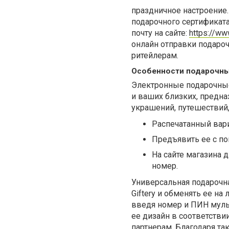
праздничное настроение
подарочного сертификат
почту на сайте:
https://ww
онлайн отправки подаро
ритейлерам.
Особенности подарочны
Электронные подарочные
и ваших близких, предна
украшений, путешествий,
Распечатанный вари
Предъявить ее с п
На сайте магазина 
номер.
Универсальная подарочна
Giftery и обменять ее н
введя номер и ПИН мульт
ее дизайн в соответстви
партнерам. Благодаря та