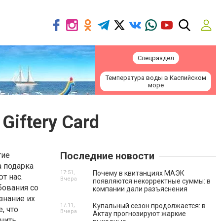
Спецраздел
Температура воды в Каспийском
море
iftery Card
Последние новости
гие
а подарка
17:51,
Почему в квитанциях МАЭК
т нас.
Вчера
появляются некорректные суммы: в
бования со
компании дали разъяснения
знание их
17:11,
Купальный сезон продолжается: в
, что
Вчера
Актау прогнозируют жаркие
ачить