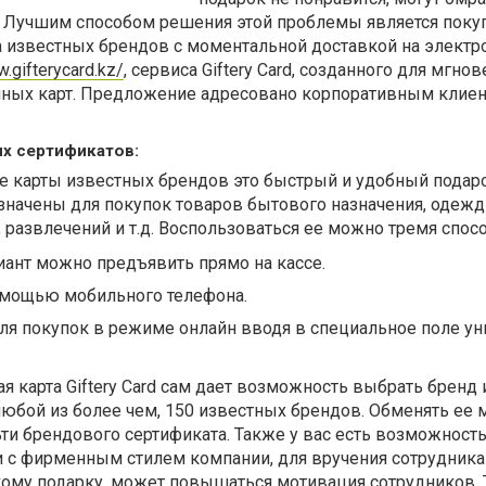
. Лучшим способом решения этой проблемы является поку
а известных брендов с моментальной доставкой на элект
w.gifterycard.kz/
, сервиса Giftery Card, созданного для мгно
чных карт. Предложение адресовано корпоративным клиен
х сертификатов:
 карты известных брендов это быстрый и удобный подаро
значены для покупок товаров бытового назначения, одежд
 развлечений и т.д. Воспользоваться ее можно тремя спос
ант можно предъявить прямо на кассе.
омощью мобильного телефона.
для покупок в режиме онлайн вводя в специальное поле у
я карта Giftery Card сам дает возможность выбрать бренд 
а любой из более чем, 150 известных брендов. Обменять ее
и брендового сертификата. Также у вас есть возможность
и с фирменным стилем компании, для вручения сотрудника
кому подарку, может повышаться мотивация сотрудников. 