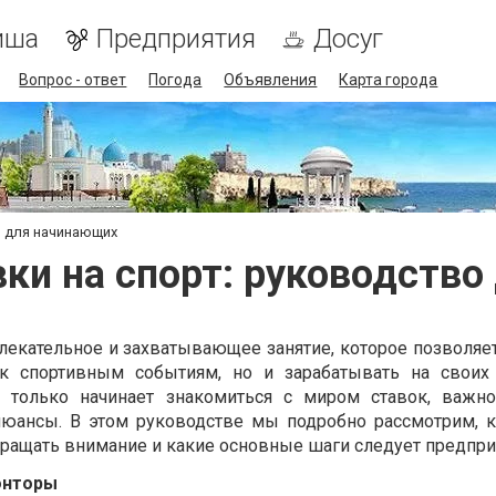
иша
Предприятия
Досуг
Вопрос - ответ
Погода
Объявления
Карта города
о для начинающих
вки на спорт: руководств
влекательное и захватывающее занятие, которое позволяе
к спортивным событиям, но и зарабатывать на своих
то только начинает знакомиться с миром ставок, важн
юансы. В этом руководстве мы подробно рассмотрим, к
 обращать внимание и какие основные шаги следует предпри
онторы