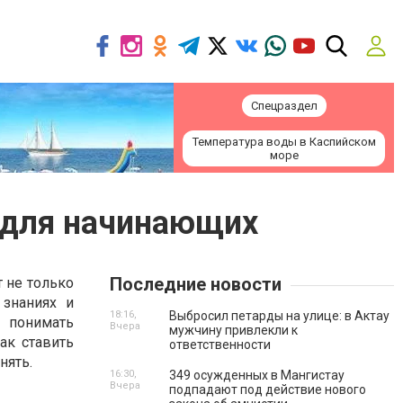
Спецраздел
Температура воды в Каспийском
море
о для начинающих
Последние новости
т не только
 знаниях и
18:16,
Выбросил петарды на улице: в Актау
о понимать
Вчера
мужчину привлекли к
ак ставить
ответственности
нять.
16:30,
349 осужденных в Мангистау
Вчера
подпадают под действие нового