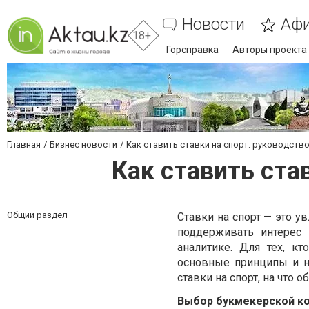
Новости
Аф
18+
Горсправка
Авторы проекта
Главная
Бизнес новости
Как ставить ставки на спорт: руководств
Как ставить ста
Общий раздел
Ставки на спорт — это у
поддерживать интерес 
аналитике. Для тех, к
основные принципы и н
ставки на спорт, на что
Выбор букмекерской к