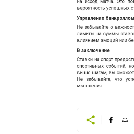
на исход матча. Это п
вероятность успешных с
Управление банкроллом
Не забывайте о важност
лимиты на суммы ставок
влиянием эмоций или бе
В заключение
Ставки на спорт предос
спортивных событий, но
выше шагам, вы сможете
Не забывайте, что ус
мышления.