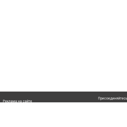
Присоединяйтесь 
Реклама на сайте
Франшиза "CitySites"
Авторы проекта