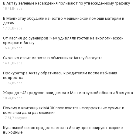
В Актау зеленые насаждения поливают по утвержденному графику
18:41,
Вчера
В Мангистау обсудили качество медицинской помощи матерям и
детям
17:35,
Вчера
От Каспия до сувениров: чем удивляли гостей на экологической
ярмарке в Актау
15:43,
Вчера
Сколько стоит валюта в обменниках Актау 8 августа
14:15,
Вчера
Прокуратура Актау обратилась к родителям после избиения
подростка
11:57,
Вчера
Жара до +42 градусов ожидается в Мангистауской области 8 августа
10:24,
Вчера
Почему в квитанциях МАЭК появляются некорректные суммы: в
компании дали разъяснения
17:51,
7 августа
Купальный сезон продолжается: в Актау прогнозируют жаркие
выходные